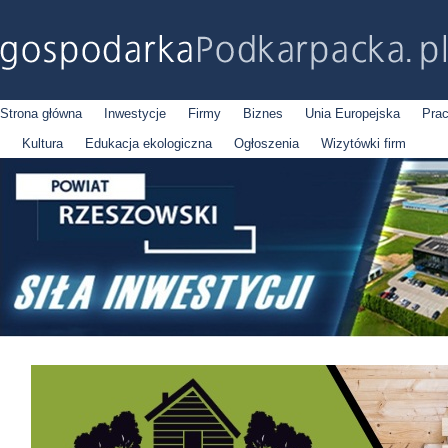
Strona główna
Inwestycje
Firmy
Biznes
Unia Europejska
Pra
Kultura
Edukacja ekologiczna
Ogłoszenia
Wizytówki firm