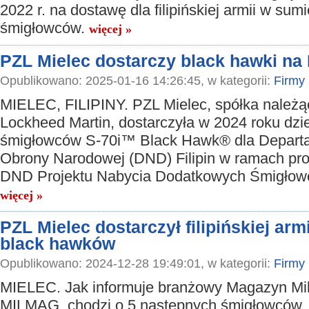
2022 r. na dostawę dla filipińskiej armii w sum
śmigłowców.
więcej »
PZL Mielec dostarczy black hawki na F
Opublikowano: 2025-01-16 14:26:45, w kategorii:
Firmy
MIELEC, FILIPINY. PZL Mielec, spółka należą
Lockheed Martin, dostarczyła w 2024 roku dzi
śmigłowców S-70i™ Black Hawk® dla Depart
Obrony Narodowej (DND) Filipin w ramach p
DND Projektu Nabycia Dodatkowych Śmigłow
więcej »
PZL Mielec dostarczył filipińskiej armi
black hawków
Opublikowano: 2024-12-28 19:49:01, w kategorii:
Firmy
MIELEC. Jak informuje branżowy Magazyn Mil
MILMAG, chodzi o 5 następnych śmigłowców