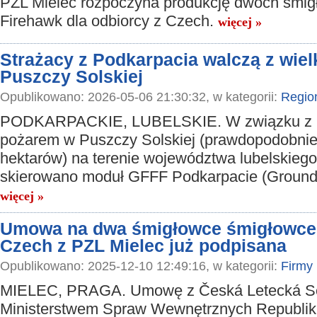
PZL Mielec rozpoczyna produkcję dwóch śmi
Firehawk dla odbiorcy z Czech.
więcej »
Strażacy z Podkarpacia walczą z wie
Puszczy Solskiej
Opublikowano: 2026-05-06 21:30:32, w kategorii:
Regio
PODKARPACKIE, LUBELSKIE. W związku z r
pożarem w Puszczy Solskiej (prawdopodobni
hektarów) na terenie województwa lubelskiego
skierowano moduł GFFF Podkarpacie (Ground F
więcej »
Umowa na dwa śmigłowce śmigłowce 
Czech z PZL Mielec już podpisana
Opublikowano: 2025-12-10 12:49:16, w kategorii:
Firmy
MIELEC, PRAGA. Umowę z Česká Letecká Ser
Ministerstwem Spraw Wewnętrznych Republik