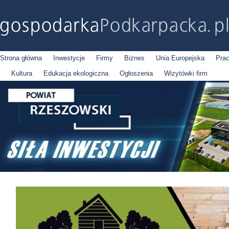
Strona główna
Inwestycje
Firmy
Biznes
Unia Europejska
Pra
Kultura
Edukacja ekologiczna
Ogłoszenia
Wizytówki firm