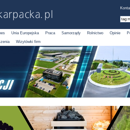
Konta
nes
Unia Europejska
Praca
Samorządy
Rolnictwo
Opinie
P
szenia
Wizytówki firm