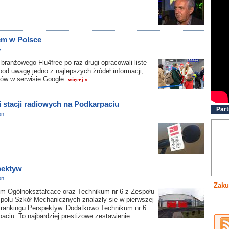
iem w Polsce
y
anżowego Flu4free po raz drugi opracowali listę
 pod uwagę jedno z najlepszych źródeł informacji,
rów w serwisie Google.
więcej »
 stacji radiowych na Podkarpaciu
Part
on
pektyw
on
Zaku
m Ogólnokształcące oraz Technikum nr 6 z Zespołu
społu Szkół Mechanicznych znalazły się w pierwszej
 rankingu Perspektyw. Dodatkowo Technikum nr 6
aciu. To najbardziej prestiżowe zestawienie