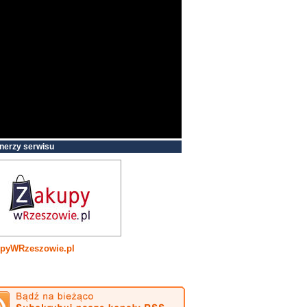
nerzy serwisu
pyWRzeszowie.pl