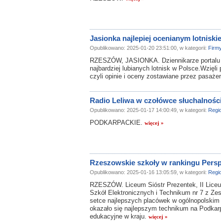
Jasionka najlepiej ocenianym lotnisk
Opublikowano: 2025-01-20 23:51:00, w kategorii:
Firm
RZESZÓW, JASIONKA. Dziennikarze portalu br
najbardziej lubianych lotnisk w Polsce.Wzięli
czyli opinie i oceny zostawiane przez pasaże
Radio Leliwa w czołówce słuchalności
Opublikowano: 2025-01-17 14:00:49, w kategorii:
Regi
PODKARPACKIE.
więcej »
Rzeszowskie szkoły w rankingu Pers
Opublikowano: 2025-01-16 13:05:59, w kategorii:
Regi
RZESZÓW. Liceum Sióstr Prezentek, II Liceu
Szkół Elektronicznych i Technikum nr 7 z Ze
setce najlepszych placówek w ogólnopolskim
okazało się najlepszym technikum na Podkarp
edukacyjne w kraju.
więcej »