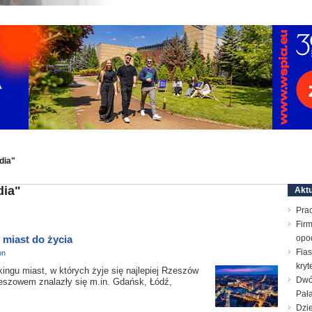
dia"
dia"
Aktu
Prac
Firm
miast do życia
opo
Fias
on
kry
 miast, w których żyje się najlepiej Rzeszów
Dwó
zeszowem znalazły się m.in. Gdańsk, Łódź,
Pał
Dzie