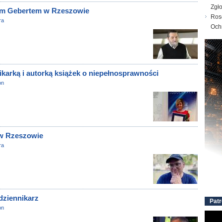
Zgł
tym Gebertem w Rzeszowie
Ros
ra
Och
karką i autorką książek o niepełnosprawności
on
 w Rzeszowie
ra
dziennikarz
Patr
on