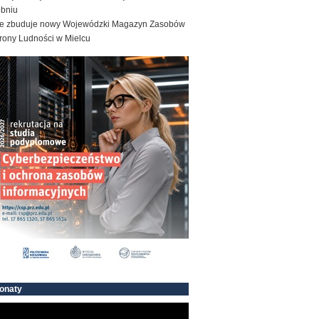
obniu
e zbuduje nowy Wojewódzki Magazyn Zasobów
rony Ludności w Mielcu
onaty