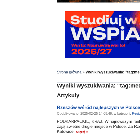
Strona główna
»
Wyniki wyszukiwania: "tag:me
Wyniki wyszukiwania: "tag:me
Artykuły
Rzeszów wśród najlepszych w Polsce 
Opublikowano: 2025-02-25 14:08:49, w kategorii:
Regi
PODKARPACKIE, KRAJ. W najnowszym rankingu
zajął świetne drugie miejsce w Polsce. Za R
Katowice.
więcej »