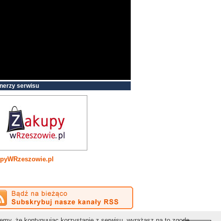
nerzy serwisu
pyWRzeszowie.pl
Kontakt:
redakcja@gospodarkapodkarpacka.pl
jemy, że kontynuując korzystanie z serwisu, wyrażasz na to zgodę.