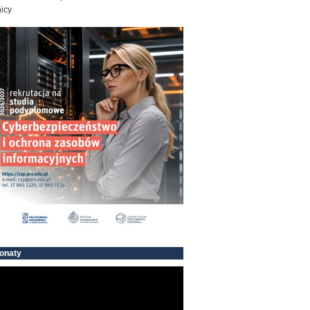
icy
onaty