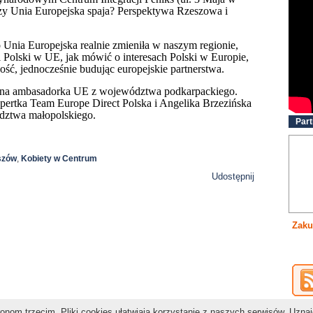
Czy Unia Europejska spaja? Perspektywa Rzeszowa i
 Unia Europejska realnie zmieniła w naszym regionie,
i Polski w UE, jak mówić o interesach Polski w Europie,
ć, jednocześnie budując europejskie partnerstwa.
nalna ambasadorka UE z województwa podkarpackiego.
ertka Team Europe Direct Polska i Angelika Brzezińska
ztwa małopolskiego.
Part
szów
,
Kobiety w Centrum
Udostępnij
Zaku
nom trzecim. Pliki cookies ułatwiają korzystanie z naszych serwisów. Uzna