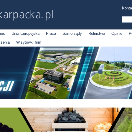
Konta
nes
Unia Europejska
Praca
Samorządy
Rolnictwo
Opinie
P
szenia
Wizytówki firm