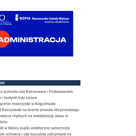
ion
za przeszła nad Rzeszowem i Podkarpaciem.
e i budynki były zalane
rącenie rowerzystki w Boguchwale
d Rzeszowski na terenie powiatu strzyżowskiego
więciu chętnych na rewitalizację stawu w
obniu
K w Mielcu kupiło elektryczne samochody
zle uchowca i ząb kaszalota zatrzymane na