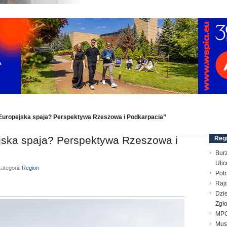
Europejska spaja? Perspektywa Rzeszowa i Podkarpacia”
jska spaja? Perspektywa Rzeszowa i
Reg
Bur
Ulic
ategorii:
Region
Pot
Raj
Dzie
Zgł
MPG
Mus