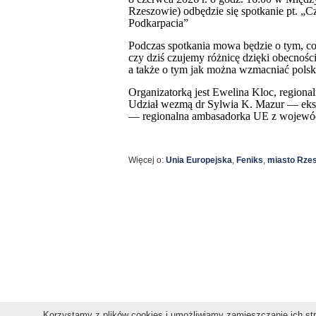
Rzeszowie)
odbędzie się spotkanie pt. „
Podkarpacia”
Podczas spotkania mowa będzie o tym,
co
czy dziś czujemy różnicę dzięki obecnośc
a także o tym
jak
można wzmacniać polskoś
Organizatorką jest Ewelina Kloc, regio
Udział wezmą
dr Sylwia K. Mazur — eksp
—
r
egionalna
a
mbasadorka UE z wojewód
Więcej o:
Unia Europejska
,
Feniks
,
miasto Rze
Copyright © 2011 gospodarkaPodkarpacka.pl
Korzystamy z plików cookies i umożliwiamy zamieszczanie ich stro