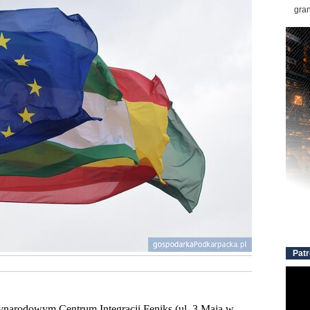
gran
Patr
ynarodow
ym
Centrum Integracji Feniks
(ul. 3 Maja w