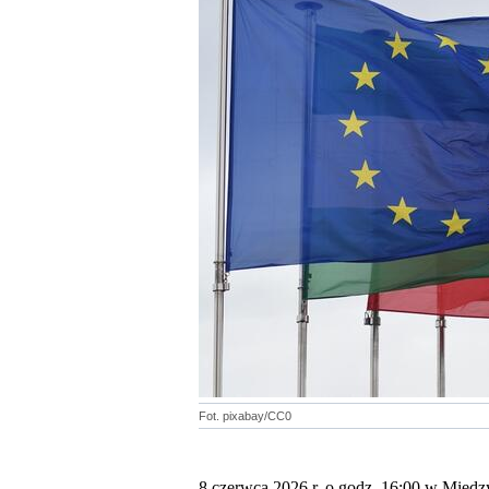
Fot. pixabay/CC0
8 czerwca 2026 r.
o
godz. 16:00
w
Międz