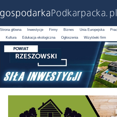
Strona główna
Inwestycje
Firmy
Biznes
Unia Europejska
Pra
Kultura
Edukacja ekologiczna
Ogłoszenia
Wizytówki firm