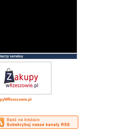
nerzy serwisu
pyWRzeszowie.pl