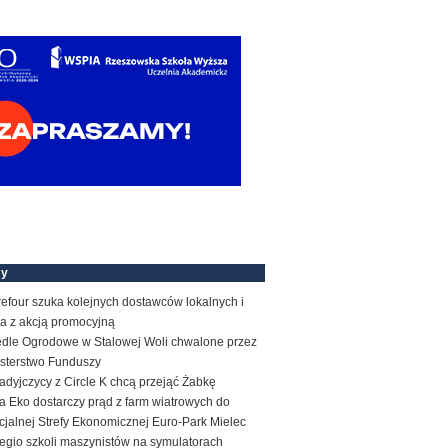
my
efour szuka kolejnych dostawców lokalnych i
a z akcją promocyjną
edle Ogrodowe w Stalowej Woli chwalone przez
isterstwo Funduszy
dyjczycy z Circle K chcą przejąć Żabkę
 Eko dostarczy prąd z farm wiatrowych do
jalnej Strefy Ekonomicznej Euro-Park Mielec
egio szkoli maszynistów na symulatorach