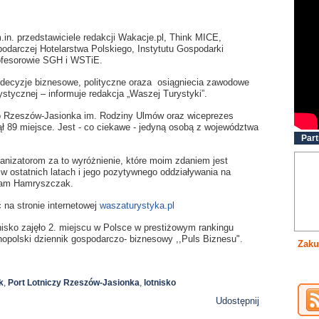
.in. przedstawiciele redakcji Wakacje.pl, Think MICE,
spodarczej Hotelarstwa Polskiego, Instytutu Gospodarki
rofesorowie SGH i WSTiE.
 decyzje biznesowe, polityczne oraza osiągniecia zawodowe
ystycznej – informuje redakcja „Waszej Turystyki”.
 Rzeszów-Jasionka im. Rodziny Ulmów oraz wiceprezes
ł 89 miejsce. Jest - co ciekawe - jedyną osobą z województwa
Part
ganizatorom za to wyróżnienie, które moim zdaniem jest
w ostatnich latach i jego pozytywnego oddziaływania na
am Hamryszczak.
 na stronie internetowej
waszaturystyka.pl
isko zajęło 2. miejscu w Polsce w prestiżowym rankingu
opolski dziennik gospodarczo- biznesowy ,,Puls Biznesu".
Zaku
k
,
Port Lotniczy Rzeszów-Jasionka
,
lotnisko
Udostępnij