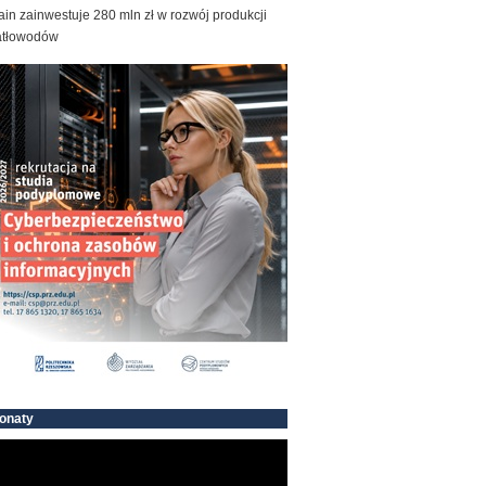
ain zainwestuje 280 mln zł w rozwój produkcji
atłowodów
onaty