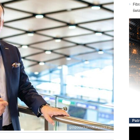
Fibr
świ
Patr