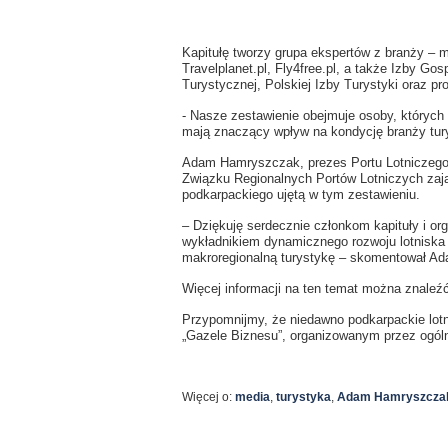
Kapitułę tworzy grupa ekspertów z branży – m
Travelplanet.pl, Fly4free.pl, a także Izby Go
Turystycznej, Polskiej Izby Turystyki oraz p
- Nasze zestawienie obejmuje osoby, których
mają znaczący wpływ na kondycję branży tur
Adam Hamryszczak, prezes Portu Lotniczego
Związku Regionalnych Portów Lotniczych zają
podkarpackiego ujętą w tym zestawieniu.
–
Dziękuję serdecznie członkom kapituły i or
wykładnikiem dynamicznego rozwoju lotniska 
makroregionalną turystykę
–
skomentował Ad
Więcej informacji na ten temat można znaleźć
Przypomnijmy, że niedawno podkarpackie lotn
„Gazele Biznesu”, organizowanym przez ogóln
Więcej o:
media
,
turystyka
,
Adam Hamryszcza