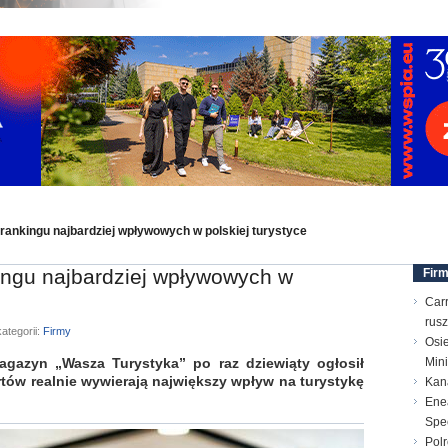
nkingu najbardziej wpływowych w polskiej turystyce
ngu najbardziej wpływowych w
Fir
Carr
rusz
ategorii:
Firmy
Osi
azyn „Wasza Turystyka” po raz dziewiąty ogłosił
Min
rtów realnie wywierają największy wpływ na turystykę
Kana
Enea
Spec
Polr