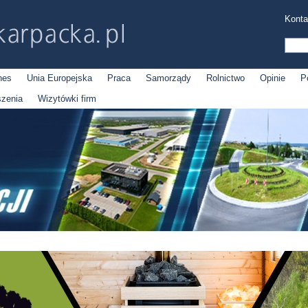
Konta
nes
Unia Europejska
Praca
Samorządy
Rolnictwo
Opinie
P
szenia
Wizytówki firm