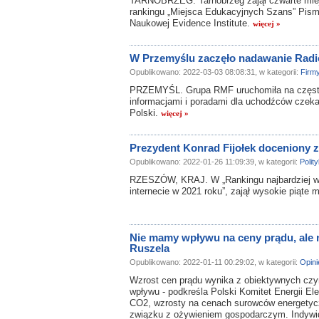
TARNOBRZEG. Tarnobrzeg zajął czwarte miejs
rankingu „Miejsca Edukacyjnych Szans” Pism
Naukowej Evidence Institute.
więcej »
W Przemyślu zaczęło nadawanie Rad
Opublikowano: 2022-03-03 08:08:31, w kategorii:
Firm
PRZEMYŚL. Grupa RMF uruchomiła na często
informacjami i poradami dla uchodźców czeka
Polski.
więcej »
Prezydent Konrad Fijołek doceniony z
Opublikowano: 2022-01-26 11:09:39, w kategorii:
Polit
RZESZÓW, KRAJ. W „Rankingu najbardziej wp
internecie w 2021 roku”, zajął wysokie piąte 
Nie mamy wpływu na ceny prądu, ale n
Ruszela
Opublikowano: 2022-01-11 00:29:02, w kategorii:
Opini
Wzrost cen prądu wynika z obiektywnych czyn
wpływu - podkreśla Polski Komitet Energii El
CO2, wzrosty na cenach surowców energetycz
związku z ożywieniem gospodarczym. Indywid