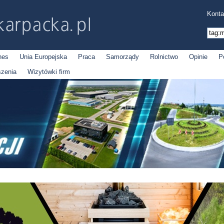
Konta
nes
Unia Europejska
Praca
Samorządy
Rolnictwo
Opinie
P
szenia
Wizytówki firm