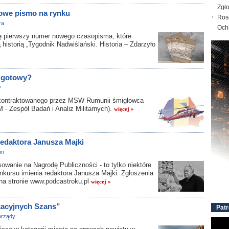
Zgł
nowe pismo na rynku
Ros
ra
Och
ierwszy numer nowego czasopisma, które
historią „Tygodnik Nadwiślański. Historia – Zdarzyło
 gotowy​?
y
akontraktowanego przez MSW Rumunii śmigłowca
 - Zespół Badań i Analiz Militarnych).
więcej »
redaktora Janusza Majki
on
sowanie na Nagrodę Publiczności - to tylko niektóre
nkursu imienia redaktora Janusza Majki. Zgłoszenia
 na stronie www.podcastroku.pl
więcej »
kacyjnych Szans”
Patr
rządy