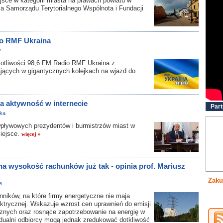
ce w kategorii miasta na prawach powiatu w
a Samorządu Terytorialnego Wspólnota i Fundacji
io RMF Ukraina
y
tliwości 98,6 FM Radio RMF Ukraina z
jących w gigantycznych kolejkach na wjazd do
a aktywność w internecie
Part
yka
ływowych prezydentów i burmistrzów miast w
miejsce.
więcej »
a wysokość rachunków już tak - opinia prof. Mariusz
Zaku
e
ników, na które firmy energetyczne nie maja
ektrycznej. Wskazuje wzrost cen uprawnień do emisji
nych oraz rosnące zapotrzebowanie na energię w
ualni odbiorcy mogą jednak zredukować dotkliwość