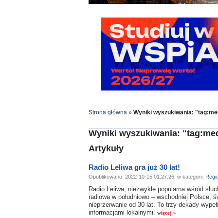
Strona główna
»
Wyniki wyszukiwania: "tag:me
Wyniki wyszukiwania: "tag:me
Artykuły
Radio Leliwa gra już 30 lat!
Opublikowano: 2022-10-15 01:27:26, w kategorii:
Regi
Radio Leliwa, niezwykle popularna wśród słu
radiowa w południowo – wschodniej Polsce, świ
nieprzerwanie od 30 lat. To trzy dekady wyp
informacjami lokalnymi.
więcej »