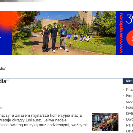
dia"
dia"
Aktu
Prac
Firm
opo
Fias
on
kry
chaczy, a zarazem najstarsza komercyjna stacja
Dwó
ętuje okrągły jubileusz. Leliwa nadaje
ełnione świetną muzyką oraz codziennymi, ważnymi
Pał
Dzie