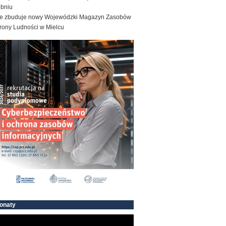
obniu
e zbuduje nowy Wojewódzki Magazyn Zasobów
rony Ludności w Mielcu
onaty