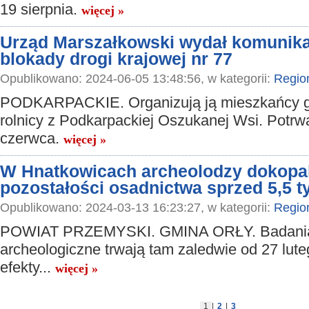
19 sierpnia.
więcej »
Urząd Marszałkowski wydał komunika
blokady drogi krajowej nr 77
Opublikowano: 2024-06-05 13:48:56, w kategorii:
Regio
PODKARPACKIE. Organizują ją mieszkańcy gm
rolnicy z Podkarpackiej Oszukanej Wsi. Potr
czerwca.
więcej »
W Hnatkowicach archeolodzy dokopal
pozostałości osadnictwa sprzed 5,5 ty
Opublikowano: 2024-03-13 16:23:27, w kategorii:
Regio
POWIAT PRZEMYSKI. GMINA ORŁY. Badani
archeologiczne trwają tam zaledwie od 27 lute
efekty...
więcej »
1
|
2
|
3