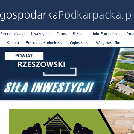
Strona główna
Inwestycje
Firmy
Biznes
Unia Europejska
Pra
Kultura
Edukacja ekologiczna
Ogłoszenia
Wizytówki firm