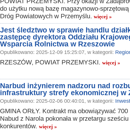
POWIAT PRZEMYSKI. Przy okazji w Zadąbro
do użytku nową bazę magazynowo-sprzętową
Dróg Powiatowych w Przemyślu.
więcej »
Jest śledztwo w sprawie handlu dział
zastępcę dyrektora Oddziału Krajow
Wsparcia Rolnictwa w Rzeszowie
Opublikowano: 2025-12-09 15:25:07, w kategorii:
Regio
RZESZÓW, POWIAT PRZEMYSKI.
więcej »
Narbud inżynierem nadzoru nad roz
infrastruktury strefy ekonomicznej w
Opublikowano: 2025-02-06 00:40:01, w kategorii:
Inwest
GMINA ORŁY. Kontrakt ma obowiązywać 700 d
Nabud z Narola pokonała w przetargu sześciu
konkurentów.
więcej »