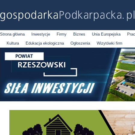
Strona główna
Inwestycje
Firmy
Biznes
Unia Europejska
Pra
Kultura
Edukacja ekologiczna
Ogłoszenia
Wizytówki firm