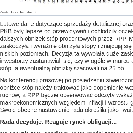
Źródło: Union Investment
Lutowe dane dotyczące sprzedaży detalicznej ora
PKB były lepsze od przewidywań i ochłodziły ocze
dalszych obniżek stóp procentowych przez RPP. M
zaskoczyła i wyraźnie obniżyła stopy i znajdują się
niskich poziomach. Decyzja ta wywołała duże zas
inwestorzy zastanawiali się, czy w ogóle w marcu d
stóp, a ewentualną obniżkę szacowali na 25 pb.
Na konferencji prasowej po posiedzeniu stwierdzo
obniżce stóp należy traktować jako dopełnienie wc
ruchów, a RPP będzie obserwować odczyty wskaź
makroekonomicznych względem inflacji i wzrostu 
Swoje obecne nastawienie rada określiła jako „wai
Rada decyduje. Reaguje rynek obligacji...