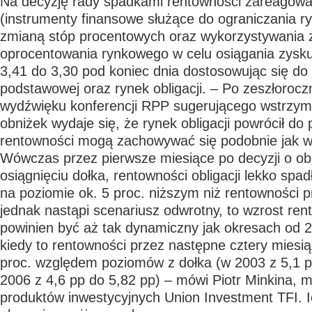
Na decyzję rady spadkami rentowności zareagowa
(instrumenty finansowe służące do ograniczania 
zmianą stóp procentowych oraz wykorzystywania 
oprocentowania rynkowego w celu osiągania zysku)
3,41 do 3,30 pod koniec dnia dostosowując się do
podstawowej oraz rynek obligacji. – Po zeszłorocz
wydźwięku konferencji RPP sugerującego wstrzyma
obniżek wydaje się, że rynek obligacji powrócił do
rentowności mogą zachowywać się podobnie jak w
Wówczas przez pierwsze miesiące po decyzji o obn
osiągnięciu dołka, rentowności obligacji lekko spad
na poziomie ok. 5 proc. niższym niż rentowności p
jednak nastąpi scenariusz odwrotny, to wzrost ren
powinien być aż tak dynamiczny jak okresach od 2
kiedy to rentowności przez następne cztery miesią
proc. względem poziomów z dołka (w 2003 z 5,1 p
2006 z 4,6 pp do 5,82 pp) – mówi Piotr Minkina, 
produktów inwestycyjnych Union Investment TFI. 