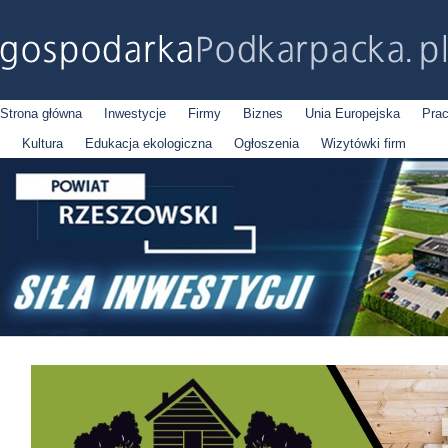
Strona główna
Inwestycje
Firmy
Biznes
Unia Europejska
Pra
Kultura
Edukacja ekologiczna
Ogłoszenia
Wizytówki firm