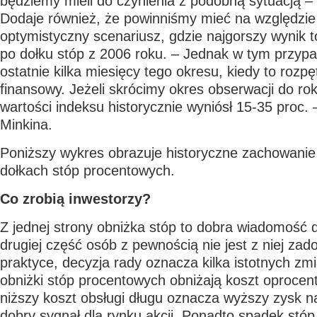
będziemy mieli do czynienia z podobną sytuacją – 
Dodaje również, że powinniśmy mieć na względzie
optymistyczny scenariusz, gdzie najgorszy wynik t
po dołku stóp z 2006 roku. – Jednak w tym przyp
ostatnie kilka miesięcy tego okresu, kiedy to rozpę
finansowy. Jeżeli skrócimy okres obserwacji do rok
wartości indeksu historycznie wyniósł 15-35 proc. 
Minkina.
Poniższy wykres obrazuje historyczne zachowani
dołkach stóp procentowych.
Co zrobią inwestorzy?
Z jednej strony obniżka stóp to dobra wiadomość d
drugiej część osób z pewnością nie jest z niej za
praktyce, decyzja rady oznacza kilka istotnych zm
obniżki stóp procentowych obniżają koszt oprocen
niższy koszt obsługi długu oznacza wyższy zysk na
dobry sygnał dla rynku akcji. Ponadto spadek stó