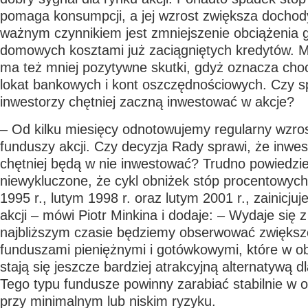
pomaga konsumpcji, a jej wzrost zwiększa dochod
ważnym czynnikiem jest zmniejszenie obciążenia
domowych kosztami już zaciągniętych kredytów. M
ma też mniej pozytywne skutki, gdyż oznacza choc
lokat bankowych i kont oszczędnościowych. Czy sp
inwestorzy chętniej zaczną inwestować w akcje?
– Od kilku miesięcy odnotowujemy regularny wzro
funduszy akcji. Czy decyzja Rady sprawi, że inwes
chętniej będą w nie inwestować? Trudno powiedzi
niewykluczone, że cykl obniżek stóp procentowych
1995 r., lutym 1998 r. oraz lutym 2001 r., zainicju
akcji – mówi Piotr Minkina i dodaje: – Wydaje się z
najbliższym czasie będziemy obserwować zwiększ
funduszami pieniężnymi i gotówkowymi, które w ob
stają się jeszcze bardziej atrakcyjną alternatywą 
Tego typu fundusze powinny zarabiać stabilnie w o
przy minimalnym lub niskim ryzyku.