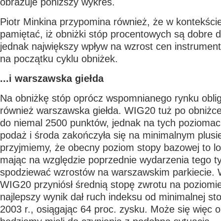
obrazuje poniższy wykres.
Piotr Minkina przypomina również, że w kontekście 
pamiętać, iż obniżki stóp procentowych są dobre dl
jednak największy wpływ na wzrost cen instrumen
na początku cyklu obniżek.
...i warszawska giełda
Na obniżkę stóp oprócz wspomnianego rynku oblig
również warszawska giełda. WIG20 tuż po obniżce
do niemal 2500 punktów, jednak na tych poziomach
podaż i środa zakończyła się na minimalnym plusie
przyjmiemy, że obecny poziom stopy bazowej to l
mając na względzie poprzednie wydarzenia tego 
spodziewać wzrostów na warszawskim parkiecie. 
WIG20 przyniósł średnią stopę zwrotu na poziomie
najlepszy wynik dał ruch indeksu od minimalnej st
2003 r., osiągając 64 proc. zysku. Może się więc 