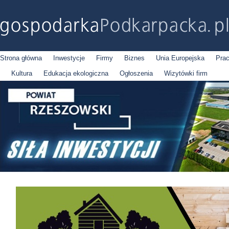
Strona główna
Inwestycje
Firmy
Biznes
Unia Europejska
Pra
Kultura
Edukacja ekologiczna
Ogłoszenia
Wizytówki firm