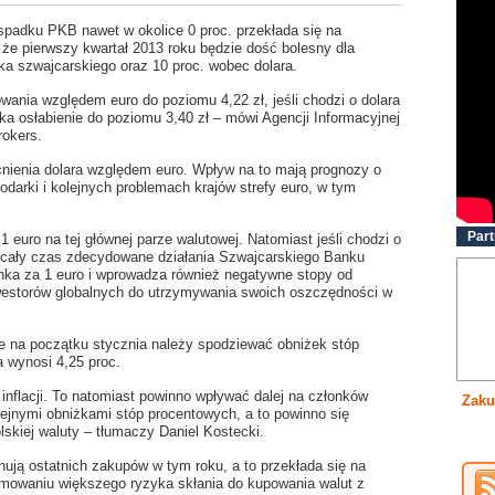
padku PKB nawet w okolice 0 proc. przekłada się na
, że pierwszy kwartał 2013 roku będzie dość bolesny dla
anka szwajcarskiego oraz 10 proc. wobec dolara.
owania względem euro do poziomu 4,22 zł, jeśli chodzi o dolara
a osłabienie do poziomu 3,40 zł – mówi Agencji Informacyjnej
rokers.
nienia dolara względem euro. Wpływ na to mają prognozy o
darki i kolejnych problemach krajów strefy euro, w tym
Part
 euro na tej głównej parze walutowej. Natomiast jeśli chodzi o
 cały czas zdecydowane działania Szwajcarskiego Banku
nka za 1 euro i wprowadza również negatywne stopy od
nwestorów globalnych do utrzymywania swoich oszczędności w
e na początku stycznia należy spodziewać obniżek stóp
a wynosi 4,25 proc.
inflacji. To natomiast powinno wpływać dalej na członków
Zaku
olejnymi obniżkami stóp procentowych, a to powinno się
lskiej waluty – tłumaczy Daniel Kostecki.
ują ostatnich zakupów w tym roku, a to przekłada się na
jmowaniu większego ryzyka skłania do kupowania walut z