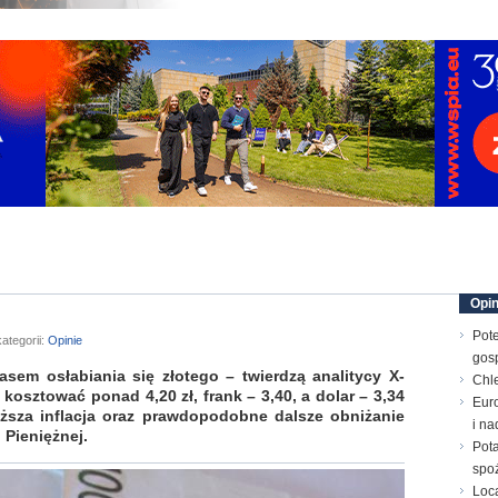
Opin
Pote
ategorii:
Opinie
gos
asem osłabiania się złotego – twierdzą analitycy X-
Chle
osztować ponad 4,20 zł, frank – 3,40, a dolar – 3,34
Euro
iższa inflacja oraz prawdopodobne dalsze obniżanie
i n
 Pieniężnej.
Pota
spo
Loc