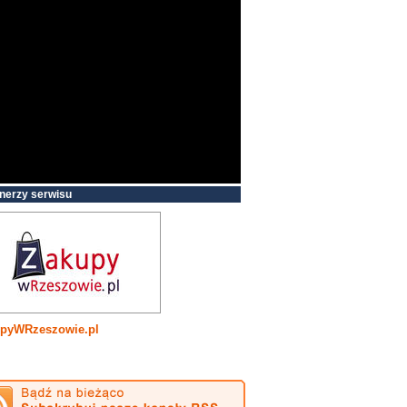
nerzy serwisu
pyWRzeszowie.pl