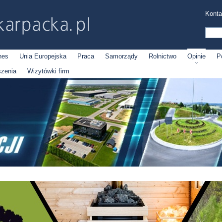
Konta
nes
Unia Europejska
Praca
Samorządy
Rolnictwo
Opinie
P
szenia
Wizytówki firm