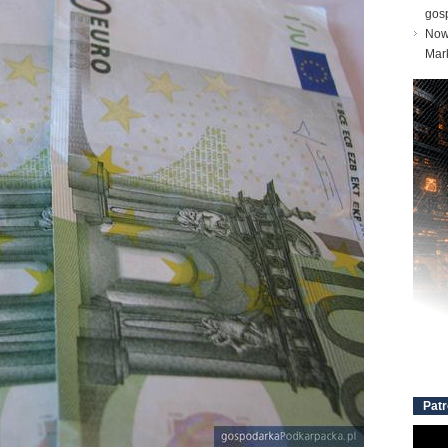
gos
Nowe
Mar
Patr