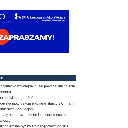
ie
ncjalny koszt kolejnej dużej powodzi dla polskiej
podarki
b i bułki będą drożeć
pejska motoryzacja słabnie w starciu z Chinami
admiernymi regulacjami
niały metale szlachetne i niektóre surowce
żywcze
al content ma być kołem napędowym polskiej