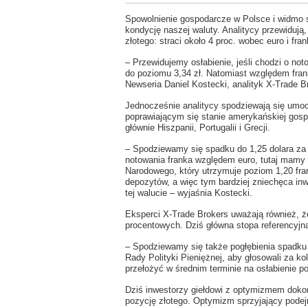
Spowolnienie gospodarcze w Polsce i widmo s
kondycję naszej waluty. Analitycy przewidują
złotego: straci około 4 proc. wobec euro i fr
– Przewidujemy osłabienie, jeśli chodzi o not
do poziomu 3,34 zł. Natomiast względem frank
Newseria Daniel Kostecki, analityk X-Trade B
Jednocześnie analitycy spodziewają się umoc
poprawiającym się stanie amerykańskiej gospo
głównie Hiszpanii, Portugalii i Grecji.
– Spodziewamy się spadku do 1,25 dolara za 1
notowania franka względem euro, tutaj mamy
Narodowego, który utrzymuje poziom 1,20 fra
depozytów, a więc tym bardziej zniechęca i
tej walucie – wyjaśnia Kostecki.
Eksperci X-Trade Brokers uważają również, ż
procentowych. Dziś główna stopa referencyjn
– Spodziewamy się także pogłębienia spadku 
Rady Polityki Pieniężnej, aby głosowali za k
przełożyć w średnim terminie na osłabienie po
Dziś inwestorzy giełdowi z optymizmem dokon
pozycję złotego. Optymizm sprzyjający pode