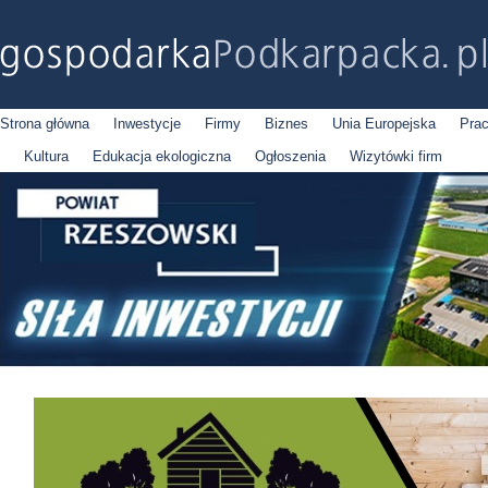
Strona główna
Inwestycje
Firmy
Biznes
Unia Europejska
Pra
Kultura
Edukacja ekologiczna
Ogłoszenia
Wizytówki firm