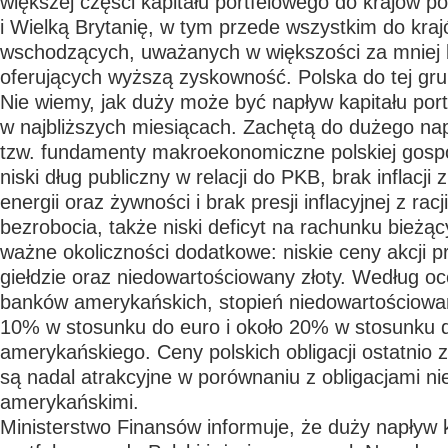
większej części kapitału portfelowego do krajów p
i Wielką Brytanię, w tym przede wszystkim do kraj
wschodzących, uważanych w większości za mniej 
oferujących wyższą zyskowność. Polska do tej gru
Nie wiemy, jak duży może być napływ kapitału por
w najbliższych miesiącach. Zachętą do dużego na
tzw. fundamenty makroekonomiczne polskiej gosp
niski dług publiczny w relacji do PKB, brak inflacji z
energii oraz żywności i brak presji inflacyjnej z ra
bezrobocia, także niski deficyt na rachunku bież
ważne okoliczności dodatkowe: niskie ceny akcji p
giełdzie oraz niedowartościowany złoty. Według o
banków amerykańskich, stopień niedowartościowa
10% w stosunku do euro i około 20% w stosunku d
amerykańskiego. Ceny polskich obligacji ostatnio z
są nadal atrakcyjne w porównaniu z obligacjami ni
amerykańskimi.
Ministerstwo Finansów informuje, że duży napływ k