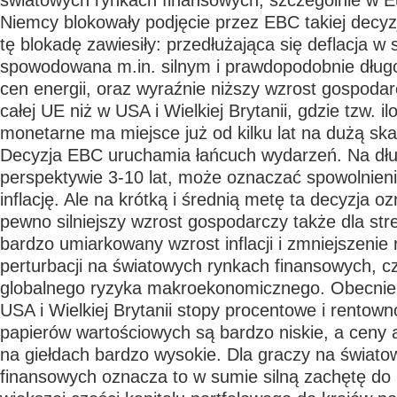
światowych rynkach finansowych, szczególnie w E
Niemcy blokowały podjęcie przez EBC takiej decyzj
tę blokadę zawiesiły: przedłużająca się deflacja w s
spowodowana m.in. silnym i prawdopodobnie dłu
cen energii, oraz wyraźnie niższy wzrost gospodarc
całej UE niż w USA i Wielkiej Brytanii, gdzie tzw. 
monetarne ma miejsce już od kilku lat na dużą ska
Decyzja EBC uruchamia łańcuch wydarzeń. Na dł
perspektywie 3-10 lat, może oznaczać spowolnieni
inflację. Ale na krótką i średnią metę ta decyzja 
pewno silniejszy wzrost gospodarczy także dla stre
bardzo umiarkowany wzrost inflacji i zmniejszeni
perturbacji na światowych rynkach finansowych, cz
globalnego ryzyka makroekonomicznego. Obecnie, 
USA i Wielkiej Brytanii stopy procentowe i rentow
papierów wartościowych są bardzo niskie, a ceny a
na giełdach bardzo wysokie. Dla graczy na świat
finansowych oznacza to w sumie silną zachętę do