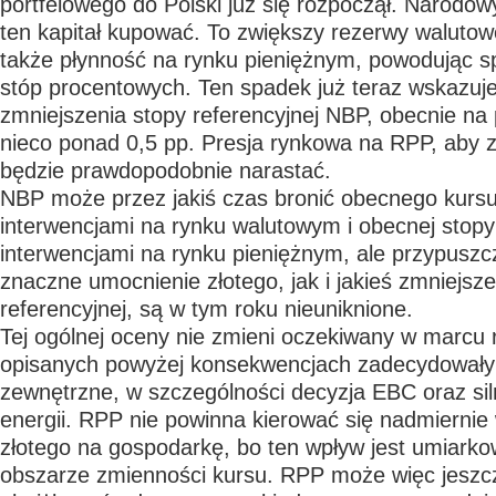
portfelowego do Polski już się rozpoczął. Narodow
ten kapitał kupować. To zwiększy rezerwy walutowe
także płynność na rynku pieniężnym, powodując 
stóp procentowych. Ten spadek już teraz wskazuje
zmniejszenia stopy referencyjnej NBP, obecnie na
nieco ponad 0,5 pp. Presja rynkowa na RPP, aby z
będzie prawdopodobnie narastać.
NBP może przez jakiś czas bronić obecnego kursu
interwencjami na rynku walutowym i obecnej stopy
interwencjami na rynku pieniężnym, ale przypusz
znaczne umocnienie złotego, jak i jakieś zmniejsze
referencyjnej, są w tym roku nieuniknione.
Tej ogólnej oceny nie zmieni oczekiwany w marcu 
opisanych powyżej konsekwencjach zadecydowały 
zewnętrzne, w szczególności decyzja EBC oraz sil
energii. RPP nie powinna kierować się nadmierni
złotego na gospodarkę, bo ten wpływ jest umiark
obszarze zmienności kursu. RPP może więc jeszc