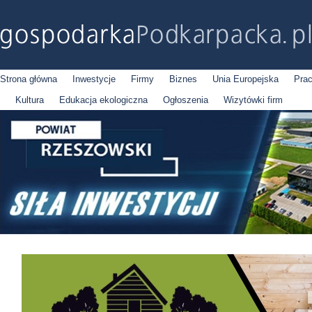
Strona główna
Inwestycje
Firmy
Biznes
Unia Europejska
Pra
Kultura
Edukacja ekologiczna
Ogłoszenia
Wizytówki firm