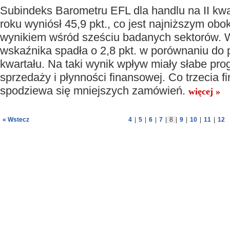
Subindeks Barometru EFL dla handlu na II kwa
roku wyniósł 45,9 pkt., co jest najniższym o
wynikiem wśród sześciu badanych sektorów. 
wskaźnika spadła o 2,8 pkt. w porównaniu do
kwartału. Na taki wynik wpływ miały słabe pr
sprzedaży i płynności finansowej. Co trzecia 
spodziewa się mniejszych zamówień.
więcej »
« Wstecz
4
|
5
|
6
|
7
|
8
|
9
|
10
|
11
|
12