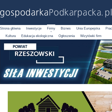
Strona główna
Inwestycje
Firmy
Biznes
Unia Europejska
Pra
Kultura
Edukacja ekologiczna
Ogłoszenia
Wizytówki firm