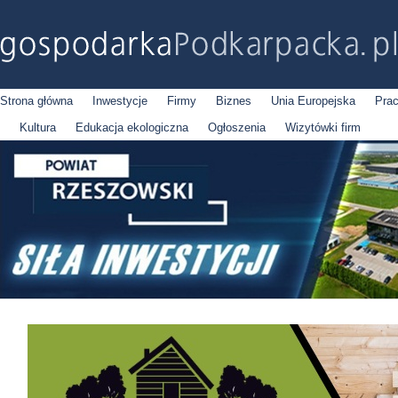
Strona główna
Inwestycje
Firmy
Biznes
Unia Europejska
Pra
Kultura
Edukacja ekologiczna
Ogłoszenia
Wizytówki firm