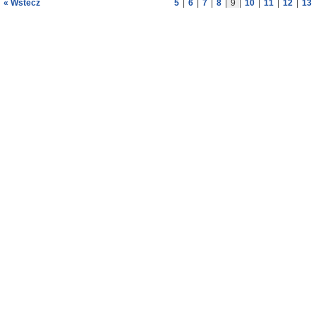
« Wstecz
5
|
6
|
7
|
8
|
9
|
10
|
11
|
12
|
13