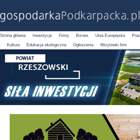
Strona główna
Inwestycje
Firmy
Biznes
Unia Europejska
Pra
Kultura
Edukacja ekologiczna
Ogłoszenia
Wizytówki firm