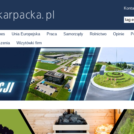
Konta
nes
Unia Europejska
Praca
Samorządy
Rolnictwo
Opinie
P
szenia
Wizytówki firm