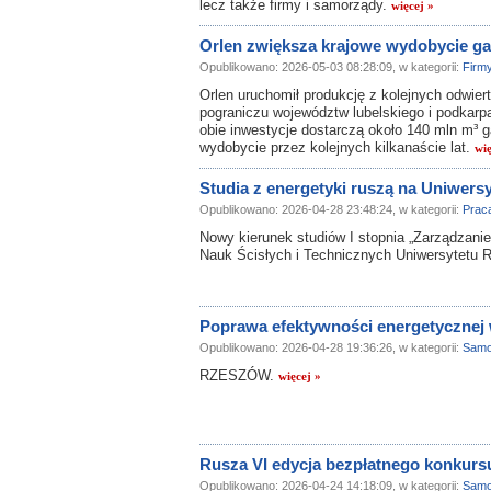
lecz także firmy i samorządy.
więcej »
Orlen zwiększa krajowe wydobycie g
Opublikowano: 2026-05-03 08:28:09, w kategorii:
Firm
Orlen uruchomił produkcję z kolejnych odwie
pograniczu województw lubelskiego i podkarp
obie inwestycje dostarczą około 140 mln m³ 
wydobycie przez kolejnych kilkanaście lat.
wię
Studia z energetyki ruszą na Uniwer
Opublikowano: 2026-04-28 23:48:24, w kategorii:
Prac
Nowy kierunek studiów I stopnia „Zarządzanie
Nauk Ścisłych i Technicznych Uniwersytetu
Poprawa efektywności energetycznej 
Opublikowano: 2026-04-28 19:36:26, w kategorii:
Samo
RZESZÓW.
więcej »
Rusza VI edycja bezpłatnego konkurs
Opublikowano: 2026-04-24 14:18:09, w kategorii:
Samo