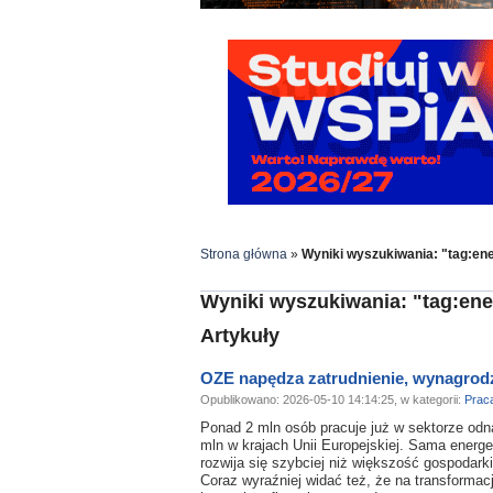
Strona główna
»
Wyniki wyszukiwania: "tag:en
Wyniki wyszukiwania: "tag:ene
Artykuły
OZE napędza zatrudnienie, wynagrodz
Opublikowano: 2026-05-10 14:14:25, w kategorii:
Prac
Ponad 2 mln osób pracuje już w sektorze odna
mln w krajach Unii Europejskiej. Sama energe
rozwija się szybciej niż większość gospodark
Coraz wyraźniej widać też, że na transformacj