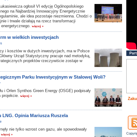
 Łukasiewicza ogłosił VI edycję Ogólnopolskiego
nego na Najbardziej Innowacyjny Energetycznie
gulaminie, ale idea pozostaje niezmienna. Chodzi o
e i trwale działają na rzecz transformacji
a energetycznego.
więcej »
irm w wielkich inwestycjach
es
pracy i kosztów w dużych inwestycjach, ma w Polsce
Part
 Główny Urząd Statystyczny pracuje nad metodyką,
trategicznych projektów rzeczywiście zostaje w
tegicznym Parku Inwestycyjnym w Stalowej Woli?
y
i Orlen Synthos Green Energy (OSGE) podpisały
m projekcie.
więcej »
Zaku
u LNG. Opinia Mariusza Ruszela
e
nęły nie tylko wzrost cen gazu, ale spowodowały
Copyri
.
więcej »