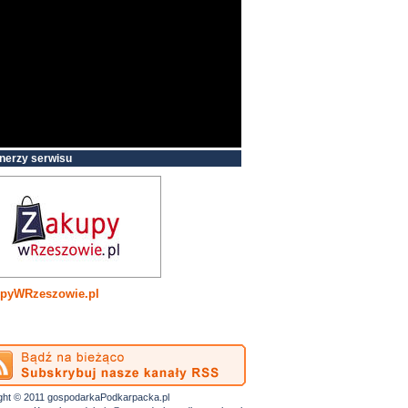
nerzy serwisu
pyWRzeszowie.pl
ght © 2011 gospodarkaPodkarpacka.pl