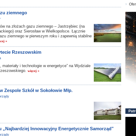
Ofer
azu ziemnego
y
rtów na złożach gazu ziemnego – Jastrzębiec (na
ackiego) oraz Sierosław w Wielkopolsce. Łącznie
gazu ziemnego w pierwszym roku i zapewnią stabilne
cej »
sytecie Rzeszowskim
a
, materiały i technologie w energetyce” na Wydziale
 Rzeszowskiego.
więcej »
w Zespole Szkół w Sokołowie Młp.
rządy
Patr
u „Najbardziej Innowacyjny Energetycznie Samorząd”
rządy