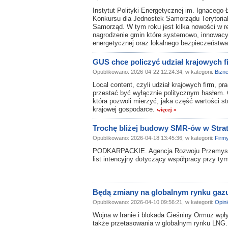
Instytut Polityki Energetycznej im. Ignacego
Konkursu dla Jednostek Samorządu Terytorial
Samorząd. W tym roku jest kilka nowości w re
nagrodzenie gmin które systemowo, innowacyjni
energetycznej oraz lokalnego bezpieczeństw
GUS chce policzyć udział krajowych f
Opublikowano: 2026-04-22 12:24:34, w kategorii:
Bizn
Local content, czyli udział krajowych firm, 
przestać być wyłącznie politycznym hasłem.
która pozwoli mierzyć, jaka część wartości s
krajowej gospodarce.
więcej »
Trochę bliżej budowy SMR-ów w Stra
Opublikowano: 2026-04-18 13:45:36, w kategorii:
Firm
PODKARPACKIE. Agencja Rozwoju Przemysłu 
list intencyjny dotyczący współpracy przy ty
Będą zmiany na globalnym rynku gaz
Opublikowano: 2026-04-10 09:56:21, w kategorii:
Opini
Wojna w Iranie i blokada Cieśniny Ormuz wpły
także przetasowania w globalnym rynku LNG