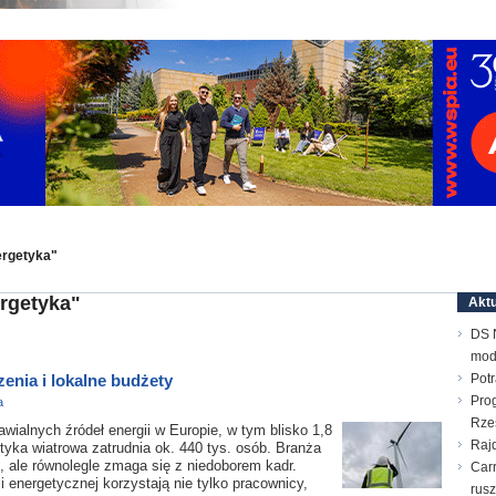
ergetyka"
rgetyka"
Aktu
DS N
mod
enia i lokalne budżety
Pot
Pro
a
Rze
wialnych źródeł energii w Europie, w tym blisko 1,8
Raj
tyka wiatrowa zatrudnia ok. 440 tys. osób. Branża
i, ale równolegle zmaga się z niedoborem kadr.
Carr
i energetycznej korzystają nie tylko pracownicy,
rusz