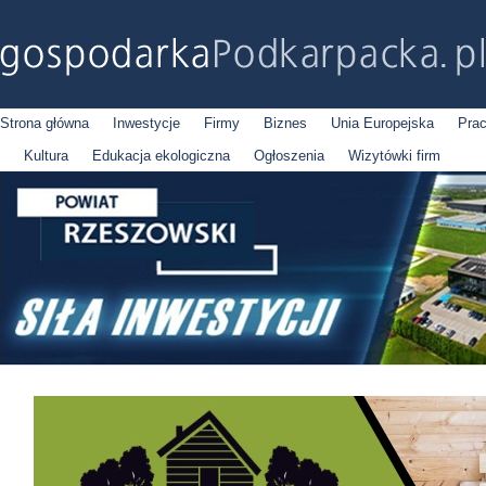
Strona główna
Inwestycje
Firmy
Biznes
Unia Europejska
Pra
Kultura
Edukacja ekologiczna
Ogłoszenia
Wizytówki firm