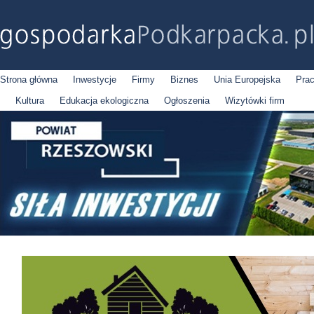
Strona główna
Inwestycje
Firmy
Biznes
Unia Europejska
Pra
Kultura
Edukacja ekologiczna
Ogłoszenia
Wizytówki firm