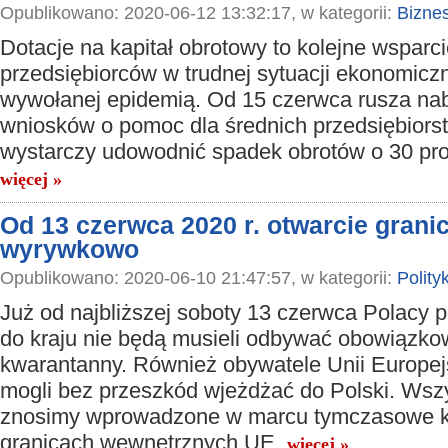
Opublikowano: 2020-06-12 13:32:17, w kategorii:
Bizne
Dotacje na kapitał obrotowy to kolejne wsparci
przedsiębiorców w trudnej sytuacji ekonomicz
wywołanej epidemią. Od 15 czerwca rusza na
wniosków o pomoc dla średnich przedsiębiorst
wystarczy udowodnić spadek obrotów o 30 pro
więcej »
Od 13 czerwca 2020 r. otwarcie granic
wyrywkowo
Opublikowano: 2020-06-10 21:47:57, w kategorii:
Polity
Już od najbliższej soboty 13 czerwca Polacy 
do kraju nie będą musieli odbywać obowiązko
kwarantanny. Również obywatele Unii Europej
mogli bez przeszkód wjeżdżać do Polski. Wszy
znosimy wprowadzone w marcu tymczasowe ko
granicach wewnętrznych UE.
więcej »