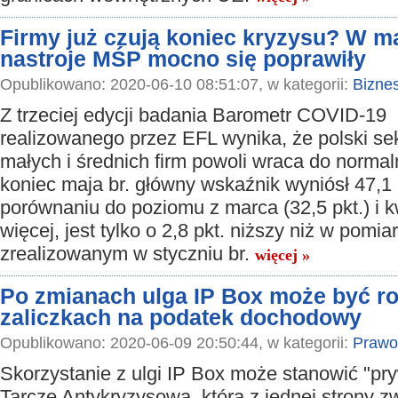
Firmy już czują koniec kryzysu? W ma
nastroje MŚP mocno się poprawiły
Opublikowano: 2020-06-10 08:51:07, w kategorii:
Bizne
Z trzeciej edycji badania Barometr COVID-19
realizowanego przez EFL wynika, że polski sek
małych i średnich firm powoli wraca do normal
koniec maja br. główny wskaźnik wyniósł 47,1 
porównaniu do poziomu z marca (32,5 pkt.) i kw
więcej, jest tylko o 2,8 pkt. niższy niż w pomi
zrealizowanym w styczniu br.
więcej »
Po zmianach ulga IP Box może być ro
zaliczkach na podatek dochodowy
Opublikowano: 2020-06-09 20:50:44, w kategorii:
Prawo
Skorzystanie z ulgi IP Box może stanowić "pr
Tarczę Antykryzysową, która z jednej strony z