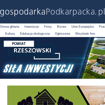
Strona główna
Inwestycje
Firmy
Biznes
Unia Europejska
Pra
Kultura
Edukacja ekologiczna
Ogłoszenia
Wizytówki firm