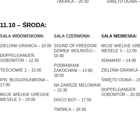
TWÓRCA – 20:30
ŚWIĘTO OGNIA –
11.10 – ŚRODA:
SALA WIDOWISKOWA:
SALA CZERWONA:
SALA NIEBIESKA:
ZIELONA GRANICA – 10:00
SOUND OF FREEDOM.
MOJE WIELKIE GR
DZWIĘK WOLNOŚCI –
WESELE 3 – 12:00
DOPPELGANGER.
10:40
SOBOWTÓR – 12:30
ADAMANT – 14:00
PODRABIANI
TEŚCIOWIE 2 – 15:00
ZIELONA GRANICA –
ZAKOCHANI – 13:00,
18:50
IPN: BŁOGOSŁAWIONA –
ŚWIĘTO OGNIA – 18
17:00
NA ZAWSZE MELOMANI
DOPPELGANGER.
– 15:30
MOJE WIELKIE GRECKIE
SOBOWTÓR – 20:30
WESELE 3 – 20:00
DISCO BOY – 17:00
TWÓRCA – 20:30