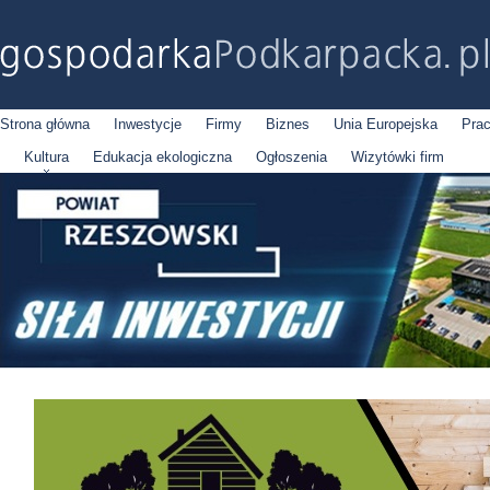
Strona główna
Inwestycje
Firmy
Biznes
Unia Europejska
Pra
Kultura
Edukacja ekologiczna
Ogłoszenia
Wizytówki firm