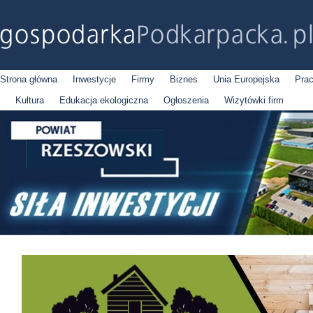
Strona główna
Inwestycje
Firmy
Biznes
Unia Europejska
Pra
Kultura
Edukacja ekologiczna
Ogłoszenia
Wizytówki firm