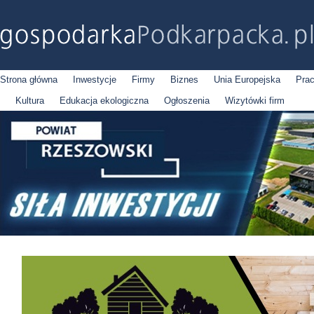
Strona główna
Inwestycje
Firmy
Biznes
Unia Europejska
Pra
Kultura
Edukacja ekologiczna
Ogłoszenia
Wizytówki firm