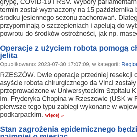
grypę, COVID-19 i RSV. Wybory parlamentarne
termin został wyznaczony na 15 października 
środku jesiennego sezonu zachorowań. Dlateg
przypominają o szczepieniach i apelują do w
powrotu do środków ostrożności, jak np. mase
Operacje z użyciem robota pomogą c
jelita
Opublikowano: 2023-07-30 17:07:09, w kategorii:
Regio
RZESZÓW. Dwie operacje przedniej resekcji 
asyście robota chirurgicznego da Vinci zostały
przeprowadzone w Uniwersyteckim Szpitalu K
im. Fryderyka Chopina w Rzeszowie (USK w 
pierwsze tego typu zabiegi wykonane w woje
podkarpackim.
więcej »
Stan zagrożenia epidemicznego będzi
najmniej o miesiąc