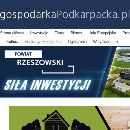
Strona główna
Inwestycje
Firmy
Biznes
Unia Europejska
Pra
Kultura
Edukacja ekologiczna
Ogłoszenia
Wizytówki firm