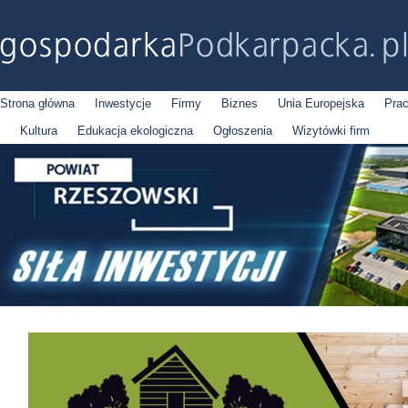
Strona główna
Inwestycje
Firmy
Biznes
Unia Europejska
Pra
Kultura
Edukacja ekologiczna
Ogłoszenia
Wizytówki firm