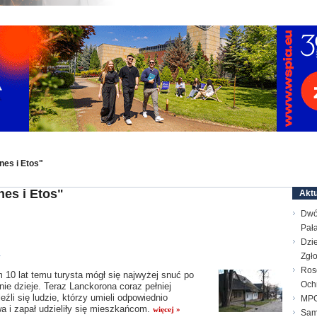
nes i Etos"
nes i Etos"
Aktu
Dwó
Pał
Dzie
Zgł
y
Ros
0 lat temu turysta mógł się najwyżej snuć po
Och
nie dzieje. Teraz Lanckorona coraz pełniej
źli się ludzie, którzy umieli odpowiednio
MPG
a i zapał udzieliły się mieszkańcom.
więcej »
Sam