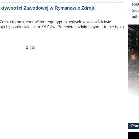
spr
 Aktywności Zawodowej w Rymanowie Zdroju
Sió
y
odb
roju to prekursor wśród tego typu placówek w województwie
u było zaledwie kilka ZAZ-ów. Przecierał szlaki innym, i to nie tylko
1
|
2
Patr