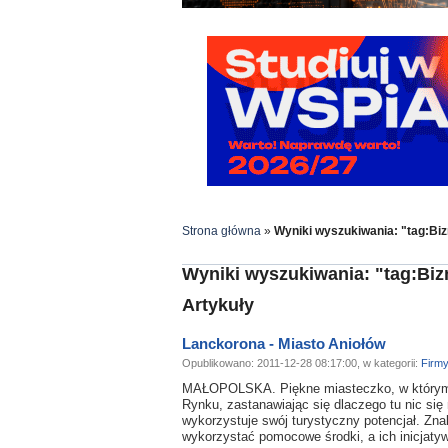
Strona główna
»
Wyniki wyszukiwania: "tag:Biz
Wyniki wyszukiwania: "tag:Biz
Artykuły
Lanckorona - Miasto Aniołów
Opublikowano: 2011-12-28 08:17:00, w kategorii:
Firm
MAŁOPOLSKA. Piękne miasteczko, w którym 1
Rynku, zastanawiając się dlaczego tu nic się 
wykorzystuje swój turystyczny potencjał. Znale
wykorzystać pomocowe środki, a ich inicjatyw