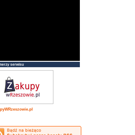
nerzy serwisu
pyWRzeszowie.pl