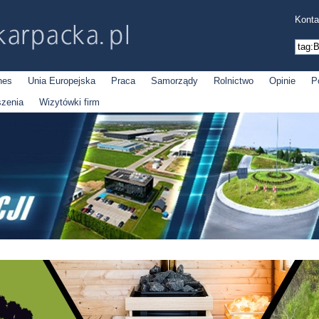
Konta
nes
Unia Europejska
Praca
Samorządy
Rolnictwo
Opinie
P
szenia
Wizytówki firm