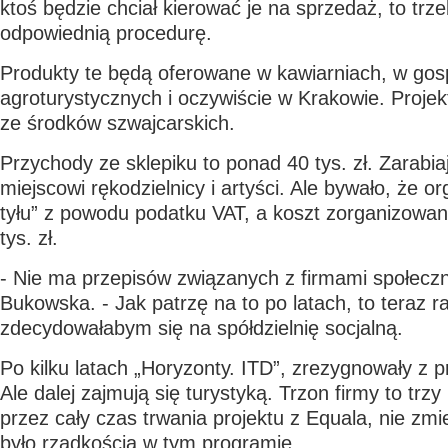
ktoś będzie chciał kierować je na sprzedaż, to trz
odpowiednią procedurę.
Produkty te będą oferowane w kawiarniach, w go
agroturystycznych i oczywiście w Krakowie. Projek
ze środków szwajcarskich.
Przychody ze sklepiku to ponad 40 tys. zł. Zarabi
miejscowi rękodzielnicy i artyści. Ale bywało, że or
tyłu” z powodu podatku VAT, a koszt zorganizowani
tys. zł.
- Nie ma przepisów związanych z firmami społec
Bukowska. - Jak patrzę na to po latach, to teraz r
zdecydowałabym się na spółdzielnię socjalną.
Po kilku latach „Horyzonty. ITD”, zrezygnowały z p
Ale dalej zajmują się turystyką. Trzon firmy to trz
przez cały czas trwania projektu z Equala, nie zmie
było rzadkością w tym programie.