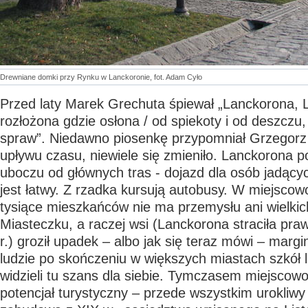
Drewniane domki przy Rynku w Lanckoronie, fot. Adam Cyło
Przed laty Marek Grechuta śpiewał „Lanckorona, 
rozłożona gdzie osłona / od spiekoty i od deszczu,
spraw”. Niedawno piosenkę przypomniał Grzegor
upływu czasu, niewiele się zmieniło. Lanckorona p
uboczu od głównych tras - dojazd dla osób jadącyc
jest łatwy. Z rzadka kursują autobusy. W miejscowo
tysiące mieszkańców nie ma przemysłu ani wielkich 
Miasteczku, a raczej wsi (Lanckorona straciła pra
r.) groził upadek – albo jak się teraz mówi – margi
ludzie po skończeniu w większych miastach szkół l
widzieli tu szans dla siebie. Tymczasem miejsco
potencjał turystyczny – przede wszystkim urokliwy