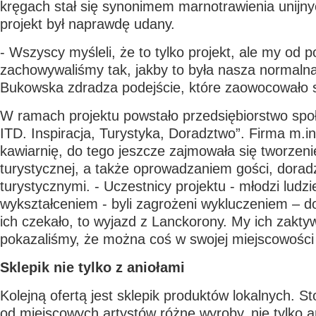
kręgach stał się synonimem marnotrawienia unijnyc
projekt był naprawdę udany.
- Wszyscy myśleli, że to tylko projekt, ale my od 
zachowywaliśmy tak, jakby to była nasza normaln
Bukowska zdradza podejście, które zaowocowało
W ramach projektu powstało przedsiębiorstwo spo
ITD. Inspiracja, Turystyka, Doradztwo”. Firma m.in
kawiarnię, do tego jeszcze zajmowała się tworzeni
turystycznej, a także oprowadzaniem gości, dora
turystycznymi. - Uczestnicy projektu - młodzi ludz
wykształceniem - byli zagrożeni wykluczeniem – d
ich czekało, to wyjazd z Lanckorony. My ich zakty
pokazaliśmy, że można coś w swojej miejscowości 
Sklepik nie tylko z aniołami
Kolejną ofertą jest sklepik produktów lokalnych. S
od miejscowych artystów różne wyroby, nie tylko a