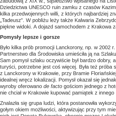
zabudową z XIX w., sąsiedztwo wpisanego na Lis
Dziedzictwa UNESCO ruin zamku z czasów Kazimi
kilka przedwojennych willi, z których najbardziej z
„Tadeusz”. W pobliżu leży także Kalwaria Zebrzy
piękne widoki. A dojazd samochodem z Krakowa za
Pomysły lepsze i gorsze
Było kilka prób promocji Lanckorony, np. w 2002 r
Partnerstwo dla Środowiska umieściła ją na Szla
Sam pomysł szlaku oczywiście był bardzo dobry, al
turyści, potrzebne jest coś więcej. Była też próba
z Lanckorony w Krakowie, przy Bramie Floriańskiej
idealnej wręcz lokalizacji. Pomysł okazał się jedna
wyroby oferowano
de facto
gościom jednego z hote
nie chciał w Krakowie kupować pamiątek z innego 
Znalazła się grupa ludzi, która postanowiła wykorz
gołym okiem możliwości, aktywizując przy tym mi