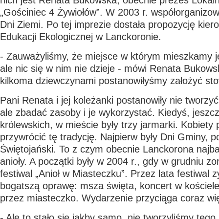
nich jest Renata Bukowska, obecnie prezes Lokaln
„Gościniec 4 Żywiołów”. W 2003 r. współorganiz
Dni Ziemi. Po tej imprezie dostała propozycję kie
Edukacji Ekologicznej w Lanckoronie.
- Zauważyliśmy, że miejsce w którym mieszkamy je
ale nic się w nim nie dzieje - mówi Renata Bukows
kilkoma dziewczynami postanowiłyśmy założyć sto
Pani Renata i jej koleżanki postanowiły nie tworzy
ale zbadać zasoby i je wykorzystać. Kiedyś, jesz
królewskich, w mieście były trzy jarmarki. Kobiety
przywrócić tę tradycję. Najpierw były Dni Gminy, 
Świętojański. To z czym obecnie Lanckorona najbar
anioły. A początki były w 2004 r., gdy w grudniu z
festiwal „Anioł w Miasteczku”. Przez lata festiwal 
bogatszą oprawę: msza święta, koncert w kościele
przez miasteczko. Wydarzenie przyciąga coraz wię
- Ale to stało się jakby samo, nie tworzyliśmy tego