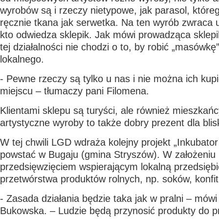
wyrobów są i rzeczy nietypowe, jak parasol, które
ręcznie tkana jak serwetka. Na ten wyrób zwraca
kto odwiedza sklepik. Jak mówi prowadząca sklepi
tej działalności nie chodzi o to, by robić „masówkę
lokalnego.
- Pewne rzeczy są tylko u nas i nie można ich ku
miejscu – tłumaczy pani Filomena.
Klientami sklepu są turyści, ale również mieszkań
artystyczne wyroby to także dobry prezent dla blisk
W tej chwili LGD wdraża kolejny projekt „Inkubato
powstać w Bugaju (gmina Stryszów). W założeniu
przedsięwzięciem wspierającym lokalną przedsięb
przetwórstwa produktów rolnych, np. soków, konfit
- Zasada działania będzie taka jak w pralni – mó
Bukowska. – Ludzie będą przynosić produkty do pr