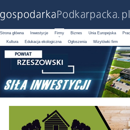
Strona główna
Inwestycje
Firmy
Biznes
Unia Europejska
Pra
Kultura
Edukacja ekologiczna
Ogłoszenia
Wizytówki firm