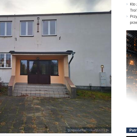
Kto 
Troi
Prz
prz
Patr