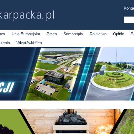
Konta
nes
Unia Europejska
Praca
Samorządy
Rolnictwo
Opinie
P
szenia
Wizytówki firm