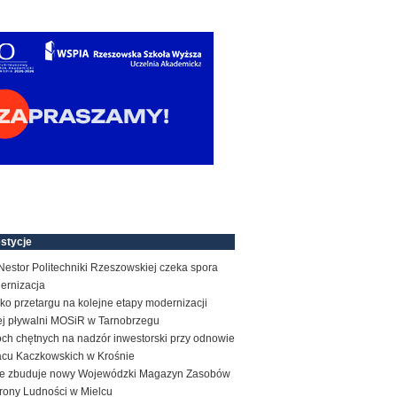
stycje
estor Politechniki Rzeszowskiej czeka spora
ernizacja
ko przetargu na kolejne etapy modernizacji
tej pływalni MOSiR w Tarnobrzegu
ch chętnych na nadzór inwestorski przy odnowie
acu Kaczkowskich w Krośnie
e zbuduje nowy Wojewódzki Magazyn Zasobów
rony Ludności w Mielcu