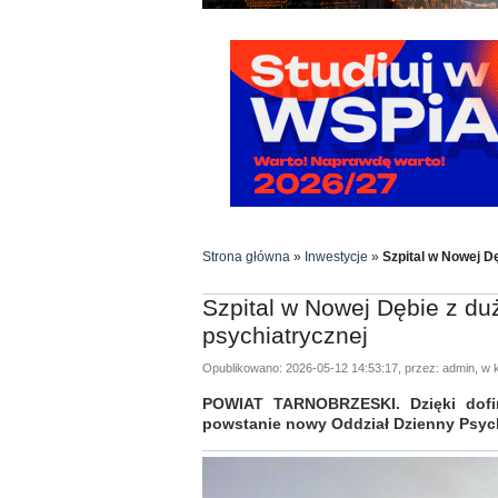
Strona główna
»
Inwestycje
»
Szpital w Nowej D
Szpital w Nowej Dębie z du
psychiatrycznej
Opublikowano: 2026-05-12 14:53:17, przez: admin, w k
POWIAT TARNOBRZESKI. Dzięki dofi
powstanie nowy Oddział Dzienny Psychia