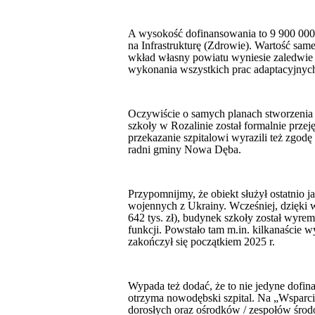
A wysokość dofinansowania to 9 900 000
na Infrastrukturę (Zdrowie). Wartość same
wkład własny powiatu wyniesie zaledwie 
wykonania wszystkich prac adaptacyjnyc
Oczywiście o samych planach stworzenia
szkoły w Rozalinie został formalnie przej
przekazanie szpitalowi wyrazili też zgod
radni gminy Nowa Dęba.
Przypomnijmy, że obiekt służył ostatnio
wojennych z Ukrainy. Wcześniej, dzięki 
642 tys. zł), budynek szkoły został wy
funkcji. Powstało tam m.in. kilkanaście 
zakończył się początkiem 2025 r.
Wypada też dodać, że to nie jedyne dofin
otrzyma nowodębski szpital. Na „Wsparci
dorosłych oraz ośrodków / zespołów środ