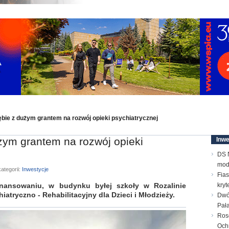
ębie z dużym grantem na rozwój opieki psychiatrycznej
żym grantem na rozwój opieki
Inwe
DS N
mod
ategorii:
Inwestycje
Fias
nansowaniu, w budynku byłej szkoły w Rozalinie
kry
tryczno - Rehabilitacyjny dla Dzieci i Młodzieży.
Dwó
Pał
Ros
Och