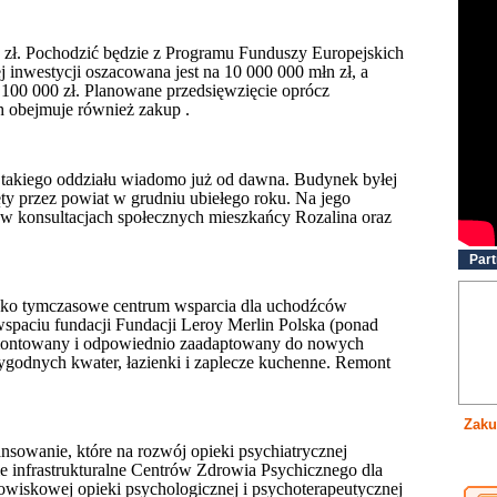
 zł. Pochodzić będzie z Programu Funduszy Europejskich
j inwestycji oszacowana jest na 10 000 000 młn zł, a
100 000 zł. Planowane przedsięwzięcie oprócz
h obejmuje również zakup .
 takiego oddziału wiadomo już od dawna. Budynek byłej
ęty przez powiat w grudniu ubiełego roku.
Na jego
ę w konsultacjach społecznych mieszkańcy Rozalina oraz
Part
 jako tymczasowe centrum wsparcia dla uchodźców
wspaciu fundacji Fundacji Leroy Merlin Polska (ponad
remontowany i odpowiednio zaadaptowany do nowych
wygodnych kwater, łazienki i zaplecze kuchenne. Remont
Zaku
ansowanie, które na rozwój opieki psychiatrycznej
e infrastrukturalne Centrów Zdrowia Psychicznego dla
owiskowej opieki psychologicznej i psychoterapeutycznej