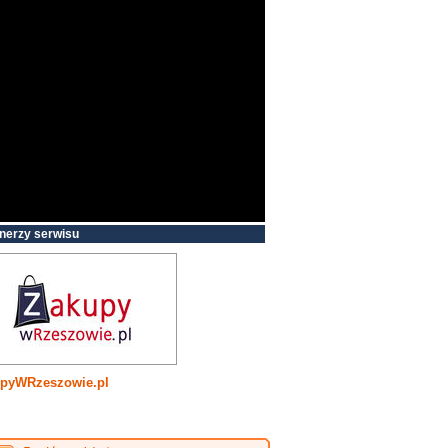
nerzy serwisu
pyWRzeszowie.pl