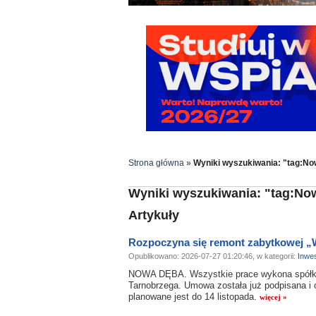
Strona główna
»
Wyniki wyszukiwania: "tag:N
Wyniki wyszukiwania: "tag:No
Artykuły
Rozpoczyna się remont zabytkowej „
Opublikowano: 2026-07-27 01:20:46, w kategorii:
Inwes
NOWA DĘBA. Wszystkie prace wykona spółka
Tarnobrzega. Umowa została już podpisana i 
planowane jest do 14 listopada.
więcej »