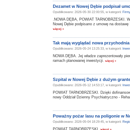
Dezamet w Nowej Dębie podpisał umo
Opublikowano: 2026-05-30 22:00:55, w kategorii:
Firm
.NOWA DĘBA, POWIAT TARNOBRZESKI. W sie
Nowej Dębie podpisano z umowę na dostawę ki
więcej »
Tak mają wyglądać nowa przychodnia
Opublikowano: 2026-05-24 13:25:33, w kategorii:
Inwes
NOWA DĘBA. Jej władze zaprezentowały pierw
ramach planowanej inwestycji.
więcej »
Szpital w Nowej Dębie z dużym grante
Opublikowano: 2026-05-12 14:53:17, w kategorii:
Inwes
POWIAT TARNOBRZESKI. Dzięki dofinansowani
nowy Oddział Dzienny Psychiatryczno - Rehabi
Poważny pożar lasu na poligonie w N
Opublikowano: 2026-05-04 18:29:45, w kategorii:
Regi
POWIAT TARNOBRZESKI.
więcej »