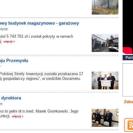
 nowy budynek magazynowo - garażowy
tycje
sł 5 743 761 zł i został pokryty w ramach
j.
więcej »
Part
oju Przemysłu
y
skiej Strefy Inwestycji została przekazana 17
wój gospodarczy regionu”, w siedzibie Dezametu.
 dyrektora
Zaku
on
to pełni dr.n.med. Marek Gronkowski. Jego
unkcji.
więcej »