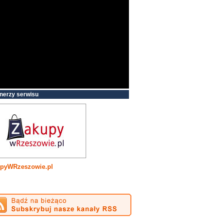
nerzy serwisu
pyWRzeszowie.pl