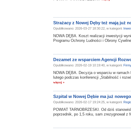
Strażacy z Nowej Dęby też mają już
Opublikowano: 2026-03-27 18:30:22, w kategorii:
Inwes
NOWA DĘBA. Koszt realizacji inwestycji wynió
Programu Ochrony Ludności i Obrony Cywilne
Dezamet ze wsparciem Agencji Rozw
Opublikowano: 2026-02-19 10:19:40, w kategorii:
Firm
NOWA DĘBA. Decyzja o wsparciu w ramach Pol
lutego podczas konferencji „Stabilność i roz
więcej »
Szpital w Nowej Dębie ma już nowego
Opublikowano: 2026-02-17 19:24:25, w kategorii:
Regi
POWIAT TARNOBRZESKI. Od dziś stanowisko 
poprzednik, po 1,5 roku, sam zrezygnował z f