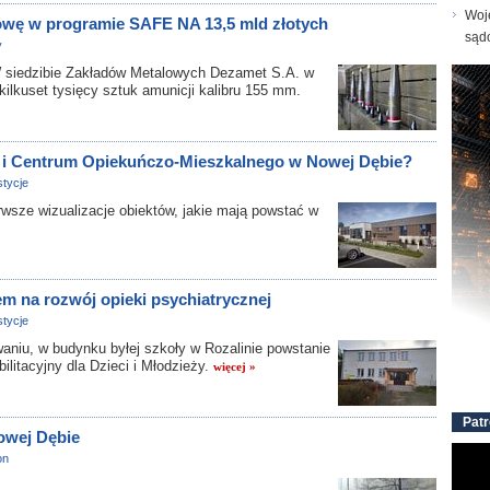
Woj
wę w programie SAFE NA 13,5 mld złotych
sąd
y
dzibie Zakładów Metalowych Dezamet S.A. w
lkuset tysięcy sztuk amunicji kalibru 155 mm.
 i Centrum Opiekuńczo-Mieszkalnego w Nowej Dębie?
tycje
sze wizualizacje obiektów, jakie mają powstać w
m na rozwój opieki psychiatrycznej
tycje
u, w budynku byłej szkoły w Rozalinie powstanie
litacyjny dla Dzieci i Młodzieży.
więcej »
Patr
owej Dębie
on