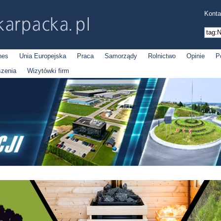
Konta
nes
Unia Europejska
Praca
Samorządy
Rolnictwo
Opinie
P
szenia
Wizytówki firm