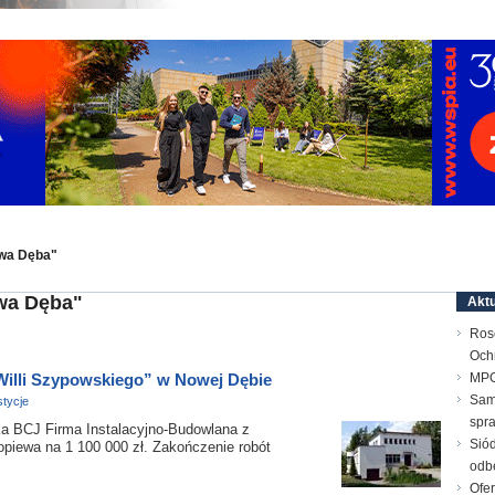
owa Dęba"
wa Dęba"
Aktu
Ros
Och
Willi Szypowskiego” w Nowej Dębie
MPG
Sam
tycje
spr
 BCJ Firma Instalacyjno-Budowlana z
Sió
opiewa na 1 100 000 zł. Zakończenie robót
odb
Ofer