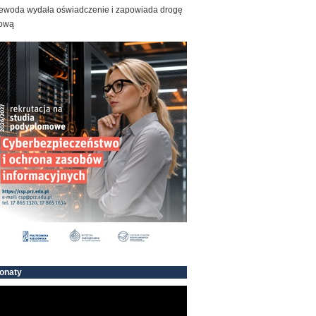
ewoda wydała oświadczenie i zapowiada drogę
ową
onaty