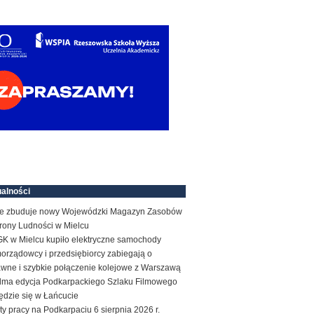
alności
e zbuduje nowy Wojewódzki Magazyn Zasobów
rony Ludności w Mielcu
K w Mielcu kupiło elektryczne samochody
orządowcy i przedsiębiorcy zabiegają o
awne i szybkie połączenie kolejowe z Warszawą
dma edycja Podkarpackiego Szlaku Filmowego
ędzie się w Łańcucie
ty pracy na Podkarpaciu 6 sierpnia 2026 r.