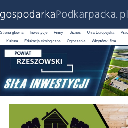
Strona główna
Inwestycje
Firmy
Biznes
Unia Europejska
Pra
Kultura
Edukacja ekologiczna
Ogłoszenia
Wizytówki firm