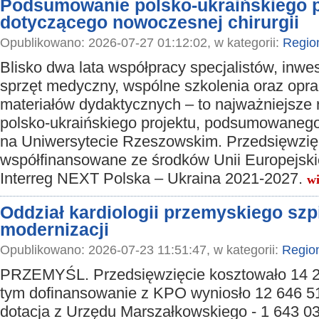
Podsumowanie polsko-ukraińskiego p
dotyczącego nowoczesnej chirurgii
Opublikowano: 2026-07-27 01:12:02, w kategorii:
Regio
Blisko dwa lata współpracy specjalistów, inwe
sprzęt medyczny, wspólne szkolenia oraz opr
materiałów dydaktycznych – to najważniejsze r
polsko-ukraińskiego projektu, podsumowanego
na Uniwersytecie Rzeszowskim. Przedsięwzię
współfinansowane ze środków Unii Europejsk
Interreg NEXT Polska – Ukraina 2021-2027.
wi
Oddział kardiologii przemyskiego szpi
modernizacji
Opublikowano: 2026-07-23 11:51:47, w kategorii:
Regio
PRZEMYŚL. Przedsięwzięcie kosztowało 14 2
tym dofinansowanie z KPO wyniosło 12 646 51
dotacja z Urzędu Marszałkowskiego - 1 643 03