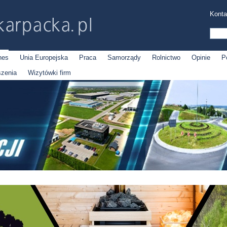
Konta
nes
Unia Europejska
Praca
Samorządy
Rolnictwo
Opinie
P
szenia
Wizytówki firm