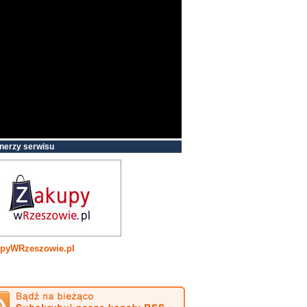
nerzy serwisu
pyWRzeszowie.pl