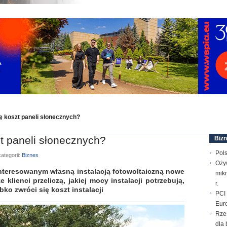
ę koszt paneli słonecznych?
t paneli słonecznych?
Biz
Pols
ategorii:
Biznes
Oży
nteresowanym własną instalacją fotowoltaiczną nowe
mik
 klienci przeliczą, jakiej mocy instalacji potrzebują,
r.
bko zwróci się koszt instalacji
PCI 
Euro
Rze
dla 