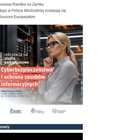
nesowa Randka na Zamku
tupy w Polsce Wschodniej rozwijają się
duszom Europejskim
onaty