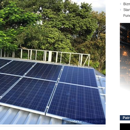
Biz
Star
Fun
Patr