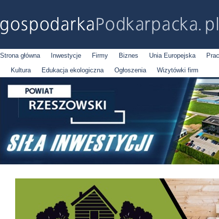
Strona główna
Inwestycje
Firmy
Biznes
Unia Europejska
Pra
Kultura
Edukacja ekologiczna
Ogłoszenia
Wizytówki firm