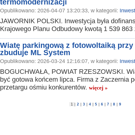
termomodernizacji
Opublikowano: 2026-04-07 13:20:33, w kategorii:
Inwest
JAWORNIK POLSKI. Inwestycja była dofinan
Krajowego Planu Odbudowy kwotą 1 539 863 
Wiatę parkingową z fotowoltaiką pr
zbuduje ML System
Opublikowano: 2026-03-24 12:16:07, w kategorii:
Inwest
BOGUCHWAŁA, POWIAT RZESZOWSKI. Wiat
być gotowa końcem lipca. Firma z Zaczernia 
przetargu ośmiu konkurentów.
więcej »
1
|
2
|
3
|
4
|
5
|
6
|
7
|
8
|
9