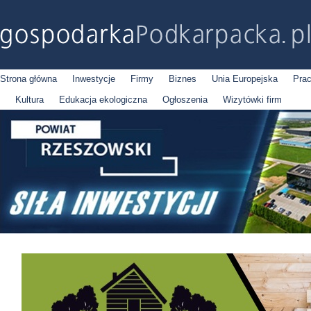
Strona główna
Inwestycje
Firmy
Biznes
Unia Europejska
Pra
Kultura
Edukacja ekologiczna
Ogłoszenia
Wizytówki firm