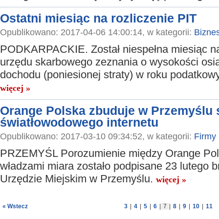
Ostatni miesiąc na rozliczenie PIT
Opublikowano: 2017-04-06 14:00:14, w kategorii:
Bizne
PODKARPACKIE. Został niespełna miesiąc na
urzędu skarbowego zeznania o wysokości osi
dochodu (poniesionej straty) w roku podatko
więcej »
Orange Polska zbuduje w Przemyślu 
światłowodowego internetu
Opublikowano: 2017-03-10 09:34:52, w kategorii:
Firmy
PRZEMYŚL Porozumienie między Orange Pol
władzami miara zostało podpisane 23 lutego b
Urzędzie Miejskim w Przemyślu.
więcej »
« Wstecz
3
|
4
|
5
|
6
|
7
|
8
|
9
|
10
|
11