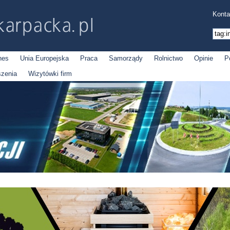
Konta
nes
Unia Europejska
Praca
Samorządy
Rolnictwo
Opinie
P
szenia
Wizytówki firm