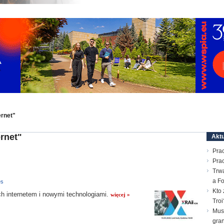
ernet"
rnet"
Aktu
Prac
Pra
Trw
a F
es
Kto 
 internetem i nowymi technologiami.
więcej »
Troi
Mus
gran