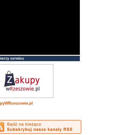
nerzy serwisu
pyWRzeszowie.pl