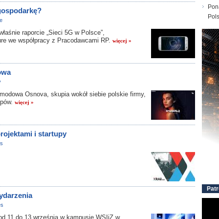
Pon
 gospodarkę?
Pol
e
łaśnie raporcie „Sieci 5G w Polsce”,
ure we współpracy z Pracodawcami RP.
więcej »
owa
y
odowa Osnova, skupia wokół siebie polskie firmy,
upów.
więcej »
rojektami i startupy
es
Patr
wydarzenia
es
d 11 do 13 września w kampusie WSIiZ w