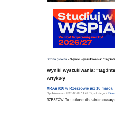
Strona główna
»
Wyniki wyszukiwania: "tag:int
Wyniki wyszukiwania: "tag:inte
Artykuły
XRAii #26 w Rzeszowie już 10 marca
Opublikowano: 2020-03-09 14:49:05, w kategorii:
Bizn
RZESZÓW. To spotkanie dla zainteresowanych