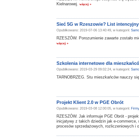
Kielnarowej.
więcej »
Sieć 5G w Rzeszowie? List intencyjn
Opublikowano: 2019-07-06 13:40:49, w kategorii:
Samo
RZESZÓW. Porozumienie zawarte zostało międz
więcej »
Szkolenia internetowe dla mieszkańc
Opublikowano: 2019-03-29 09:02:24, w kategorii:
Samo
TARNOBRZEG. Stu mieszkańców nauczy się k
Projekt Klient 2.0 w PGE Obrót
Opublikowano: 2019-03-08 12:00:05, w kategorii:
Firm
RZESZÓW. Jak informuje PGE Obrót - projek
inicjatywy z takich dziedzin jak e-commerce
procesów sprzedażowych, rozliczeniowych i