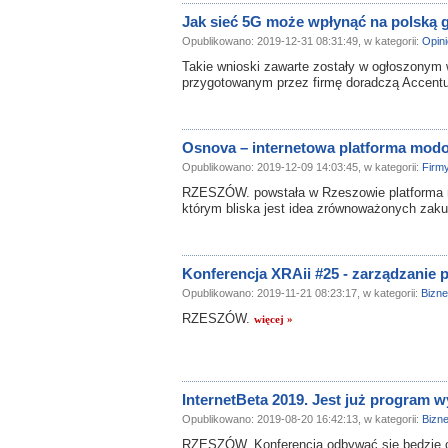
Jak sieć 5G może wpłynąć na polską
Opublikowano: 2019-12-31 08:31:49, w kategorii:
Opini
Takie wnioski zawarte zostały w ogłoszonym w
przygotowanym przez firmę doradczą Accent
Osnova – internetowa platforma mod
Opublikowano: 2019-12-09 14:03:45, w kategorii:
Firm
RZESZÓW. powstała w Rzeszowie platforma m
którym bliska jest idea zrównoważonych zak
Konferencja XRAii #25 - zarządzanie p
Opublikowano: 2019-11-21 08:23:17, w kategorii:
Bizn
RZESZÓW.
więcej »
InternetBeta 2019. Jest już program 
Opublikowano: 2019-08-20 16:42:13, w kategorii:
Bizn
RZESZÓW. Konferencja odbywać się będzie o