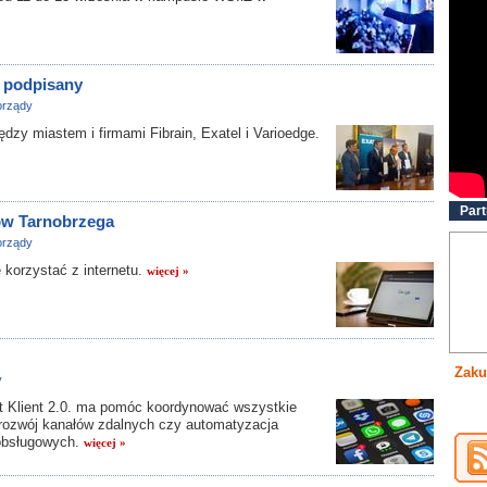
y podpisany
rządy
y miastem i firmami Fibrain, Exatel i Varioedge.
Part
ów Tarnobrzega
rządy
orzystać z internetu.
więcej »
Zaku
y
t Klient 2.0. ma pomóc koordynować wszystkie
, rozwój kanałów zdalnych czy automatyzacja
 obsługowych.
więcej »