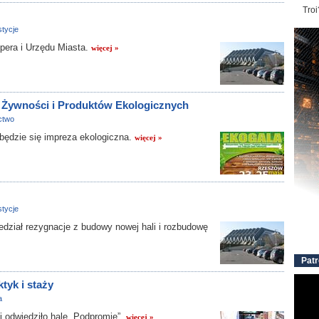
Troi
tycje
pera i Urzędu Miasta.
więcej »
 Żywności i Produktów Ekologicznych
ctwo
ędzie się impreza ekologiczna.
więcej »
tycje
dział rezygnacje z budowy nowej hali i rozbudowę
Patr
tyk i staży
a
 odwiedziło hale „Podpromie”.
więcej »