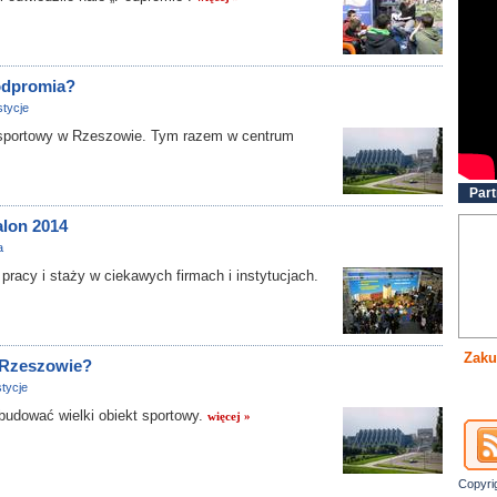
odpromia?
tycje
portowy w Rzeszowie. Tym razem w centrum
Part
alon 2014
a
racy i staży w ciekawych firmach i instytucjach.
Zaku
 Rzeszowie?
tycje
dować wielki obiekt sportowy.
więcej »
Copyri