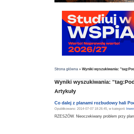
Strona główna
»
Wyniki wyszukiwania: "tag:Po
Wyniki wyszukiwania: "tag:Po
Artykuły
Co dalej z planami rozbudowy hali P
Opublikowano: 2014-07-07 18:26:45, w kategorii:
Inwes
RZESZÓW. Nieoczekiwany problem przy plano