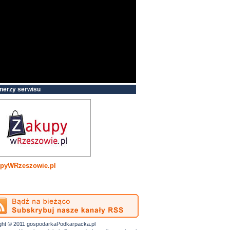
nerzy serwisu
pyWRzeszowie.pl
ght © 2011 gospodarkaPodkarpacka.pl