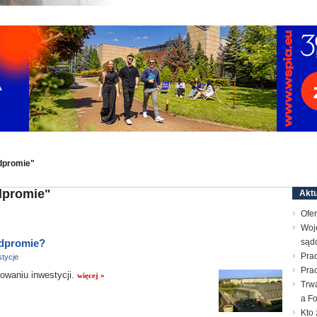
dpromie"
dpromie"
Aktu
Ofer
Woj
odpromie?
sąd
Prac
tycje
Pra
waniu inwestycji.
więcej »
Trw
a F
Kto 