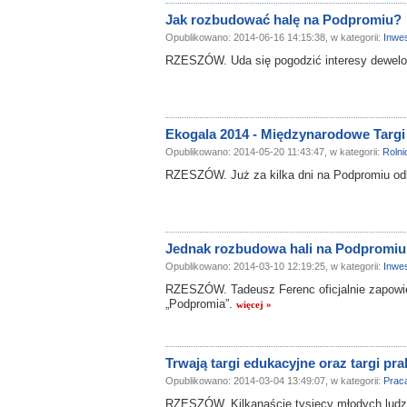
Jak rozbudować halę na Podpromiu?
Opublikowano: 2014-06-16 14:15:38, w kategorii:
Inwes
RZESZÓW. Uda się pogodzić interesy dewelo
Ekogala 2014 - Międzynarodowe Targi
Opublikowano: 2014-05-20 11:43:47, w kategorii:
Rolni
RZESZÓW. Już za kilka dni na Podpromiu odb
Jednak rozbudowa hali na Podpromiu
Opublikowano: 2014-03-10 12:19:25, w kategorii:
Inwes
RZESZÓW. Tadeusz Ferenc oficjalnie zapowie
„Podpromia”.
więcej »
Trwają targi edukacyjne oraz targi prak
Opublikowano: 2014-03-04 13:49:07, w kategorii:
Prac
RZESZÓW. Kilkanaście tysięcy młodych ludzi