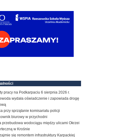
alności
ty pracy na Podkarpaciu 6 sierpnia 2026 r.
ewoda wydała oświadczenie i zapowiada drogę
ową
a przy sprzątanie komisariatu policji
cownik biurowy w przychodni
a przebudowa wodociągu między ulicami Okrzei
orteczną w Krośnie
zajmie się remontem infrastruktury Karpackiej