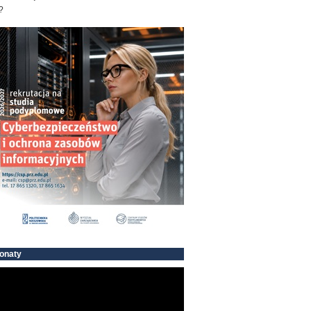
?
onaty