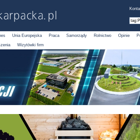
Konta
nes
Unia Europejska
Praca
Samorządy
Rolnictwo
Opinie
P
szenia
Wizytówki firm