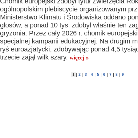
Chomik europejski zdobył tytuł Zwierzęcia Ro
ogólnopolskim plebiscycie organizowanym pr
Ministerstwo Klimatu i Środowiska oddano pon
głosów, a ponad 10 tys. zdobył właśnie ten z
gryzonia. Przez cały 2026 r. chomik europejsk
specjalnej kampanii edukacyjnej. Na drugim m
ryś euroazjatycki, zdobywając ponad 4,5 tysią
trzecie zajął wilk szary.
więcej »
1
|
2
|
3
|
4
|
5
|
6
|
7
|
8
|
9