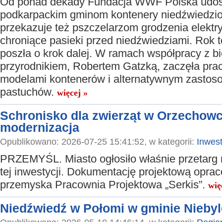
Od ponad dekady Fundacja WWF Polska udos
podkarpackim gminom kontenery niedźwiedzi
przekazuje też pszczelarzom grodzenia elektr
chroniące pasieki przed niedźwiedziami. Rok 
poszła o krok dalej. W ramach współpracy z 
przyrodnikiem, Robertem Gatzką, zaczęła pr
modelami kontenerów i alternatywnym zastos
pastuchów.
więcej »
Schronisko dla zwierząt w Orzechow
modernizacja
Opublikowano: 2026-07-25 15:41:52, w kategorii:
Inwest
PRZEMYŚL. Miasto ogłosiło właśnie przetarg n
tej inwestycji. Dokumentację projektową opra
przemyska Pracownia Projektowa „Serkis”.
wię
Niedźwiedź w Połomi w gminie Nieby