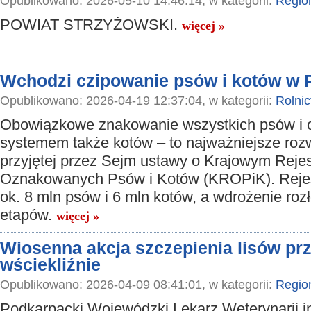
Opublikowano: 2026-05-10 14:46:14, w kategorii:
Regio
POWIAT STRZYŻOWSKI.
więcej »
Wchodzi czipowanie psów i kotów w 
Opublikowano: 2026-04-19 12:37:04, w kategorii:
Rolni
Obowiązkowe znakowanie wszystkich psów i o
systemem także kotów – to najważniejsze roz
przyjętej przez Sejm ustawy o Krajowym Rejes
Oznakowanych Psów i Kotów (KROPiK). Rejes
ok. 8 mln psów i 6 mln kotów, a wdrożenie roz
etapów.
więcej »
Wiosenna akcja szczepienia lisów pr
wściekliźnie
Opublikowano: 2026-04-09 08:41:01, w kategorii:
Regio
Podkarpacki Wojewódzki Lekarz Weterynarii i