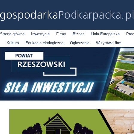
Strona główna
Inwestycje
Firmy
Biznes
Unia Europejska
Pra
Kultura
Edukacja ekologiczna
Ogłoszenia
Wizytówki firm