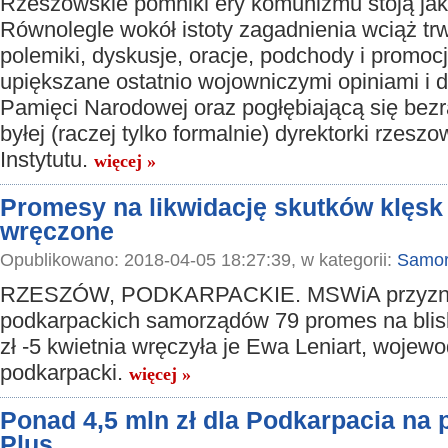
Rzeszowskie pomniki ery komunizmu stoją jak 
Równolegle wokół istoty zagadnienia wciąż trw
polemiki, dyskusje, oracje, podchody i promocj
upiększane ostatnio wojowniczymi opiniami i d
Pamięci Narodowej oraz pogłębiającą się bez
byłej (raczej tylko formalnie) dyrektorki rzesz
Instytutu.
więcej »
Promesy na likwidację skutków klęs
wręczone
Opublikowano: 2018-04-05 18:27:39, w kategorii:
Samor
RZESZÓW, PODKARPACKIE. MSWiA przyzna
podkarpackich samorządów 79 promes na blis
zł -5 kwietnia wręczyła je Ewa Leniart, wojew
podkarpacki.
więcej »
Ponad 4,5 mln zł dla Podkarpacia na
Plus