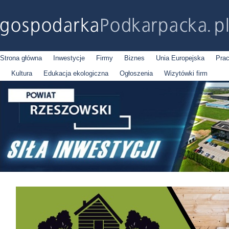
Strona główna
Inwestycje
Firmy
Biznes
Unia Europejska
Pra
Kultura
Edukacja ekologiczna
Ogłoszenia
Wizytówki firm