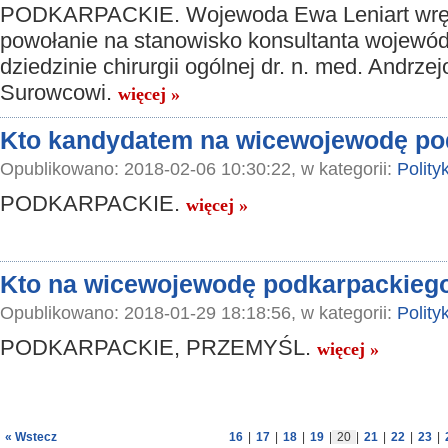
PODKARPACKIE. Wojewoda Ewa Leniart wrę
powołanie na stanowisko konsultanta wojewó
dziedzinie chirurgii ogólnej dr. n. med. Andrzej
Surowcowi.
więcej »
Kto kandydatem na wicewojewodę po
Opublikowano: 2018-02-06 10:30:22, w kategorii:
Polity
PODKARPACKIE.
więcej »
Kto na wicewojewodę podkarpackieg
Opublikowano: 2018-01-29 18:18:56, w kategorii:
Polity
PODKARPACKIE, PRZEMYŚL.
więcej »
« Wstecz
16
|
17
|
18
|
19
|
20
|
21
|
22
|
23
|