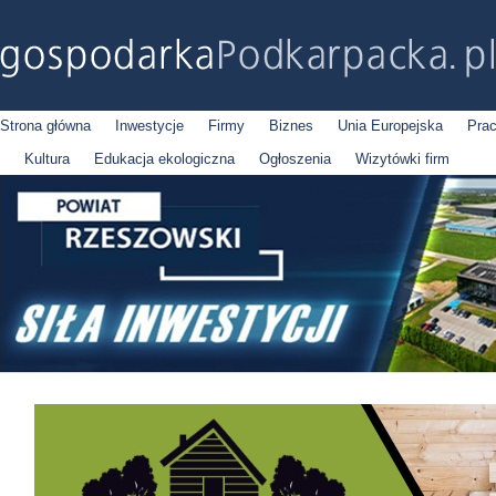
Strona główna
Inwestycje
Firmy
Biznes
Unia Europejska
Pra
Kultura
Edukacja ekologiczna
Ogłoszenia
Wizytówki firm