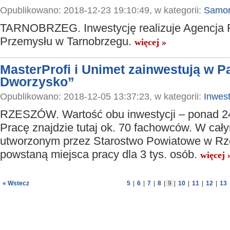
Opublikowano: 2018-12-23 19:10:49, w kategorii:
Samor
TARNOBRZEG. Inwestycję realizuje Agencja
Przemysłu w Tarnobrzegu.
więcej »
MasterProfi i Unimet zainwestują w 
Dworzysko”
Opublikowano: 2018-12-05 13:37:23, w kategorii:
Inwest
RZESZÓW. Wartość obu inwestycji – ponad 24
Pracę znajdzie tutaj ok. 70 fachowców. W cał
utworzonym przez Starostwo Powiatowe w Rz
powstaną miejsca pracy dla 3 tys. osób.
więcej 
« Wstecz
5
|
6
|
7
|
8
|
9
|
10
|
11
|
12
|
13