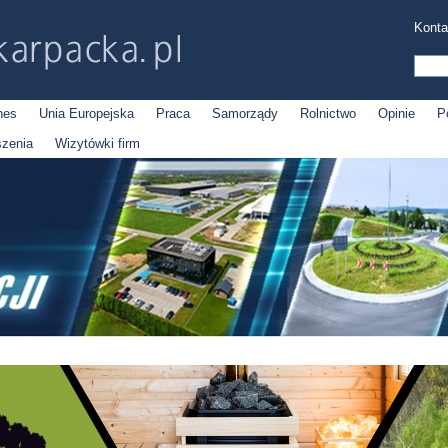
Konta
nes
Unia Europejska
Praca
Samorządy
Rolnictwo
Opinie
P
szenia
Wizytówki firm