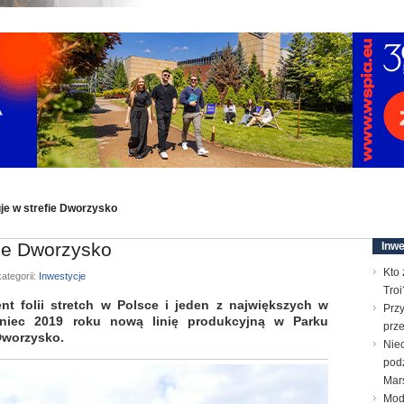
uje w strefie Dworzysko
fie Dworzysko
Inwe
Kto 
ategorii:
Inwestycje
Troi
nt folii stretch w Polsce i jeden z największych w
Prz
oniec 2019 roku nową linię produkcyjną w Parku
prz
worzysko.
Nie
pod
Mar
Mod