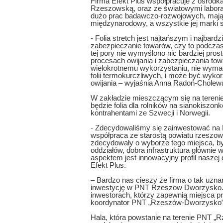
Firma Efekt Plus współpracuje z ośrodk
Rzeszowską, oraz ze światowymi labora
dużo prac badawczo-rozwojowych, mając
międzynarodowy, a wszystkie jej marki 
- Folia stretch jest najtańszym i najbard
zabezpieczanie towarów, czy to podczas
tej pory nie wymyślono nic bardziej pr
procesach owijania i zabezpieczania tow
wielokrotnemu wykorzystaniu, nie wyma
folii termokurczliwych, i może być wyk
owijania – wyjaśnia Anna Radoń-Cholew
W zakładzie mieszczącym się na tere
będzie folia dla rolników na sianokiszon
kontrahentami ze Szwecji i Norwegii.
- Zdecydowaliśmy się zainwestować na
współpraca ze starostą powiatu rzeszow
zdecydowały o wyborze tego miejsca, by
oddziałów, dobra infrastruktura głównie w
aspektem jest innowacyjny profil naszej
Efekt Plus.
– Bardzo nas cieszy że firma o tak uznan
inwestycję w PNT Rzeszow Dworzysko. Ja
inwestorach, którzy zapewnią miejsca p
koordynator PNT „Rzeszów-Dworzysko
Hala, która powstanie na terenie PNT „