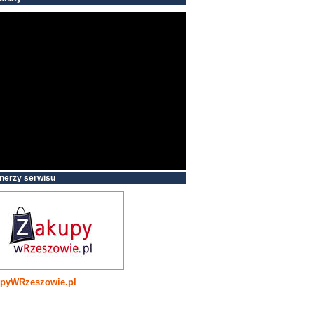
nerzy serwisu
pyWRzeszowie.pl