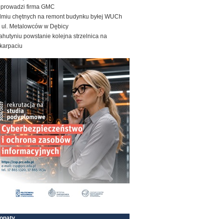
eprowadzi firma GMC
dmiu chętnych na remont budynku byłej WUCh
y ul. Metalowców w Dębicy
hutyniu powstanie kolejna strzelnica na
karpaciu
onaty