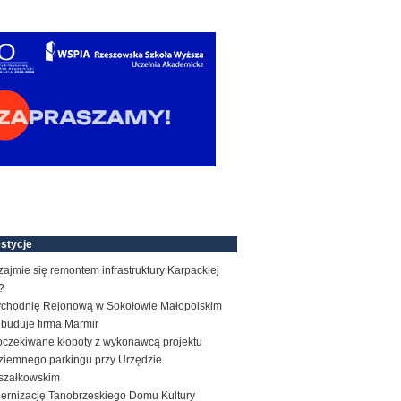
stycje
zajmie się remontem infrastruktury Karpackiej
?
ychodnię Rejonową w Sokołowie Małopolskim
ebuduje firma Marmir
oczekiwane kłopoty z wykonawcą projektu
ziemnego parkingu przy Urzędzie
szałkowskim
ernizację Tanobrzeskiego Domu Kultury