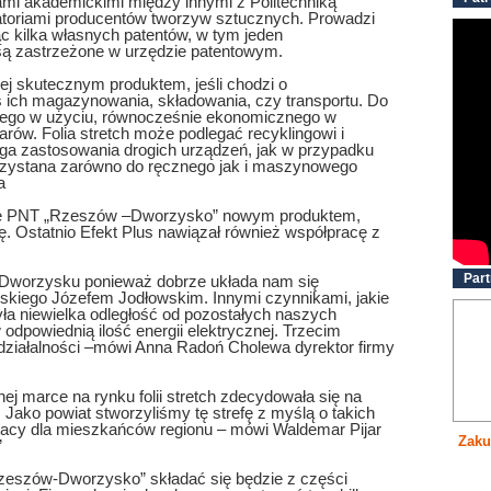
ami akademickimi między innymi z Politechniką
toriami producentów tworzyw sztucznych. Prowadzi
 kilka własnych patentów, w tym jeden
są zastrzeżone w urzędzie patentowym.
ziej skutecznym produktem, jeśli chodzi o
 ich magazynowania, składowania, czy transportu. Do
ostego w użyciu, równocześnie ekonomicznego w
arów. Folia stretch może podlegać recyklingowi i
ga zastosowania drogich urządzeń, jak w przypadku
orzystana zarówno do ręcznego jak i maszynowego
a
nie PNT „Rzeszów –Dworzysko” nowym produktem,
kę. Ostatnio Efekt Plus nawiązał również współpracę z
Part
 Dworzysku ponieważ dobrze układa nam się
skiego Józefem Jodłowskim. Innymi czynnikami, jakie
ła niewielka odległość od pozostałych naszych
 odpowiednią ilość energii elektrycznej. Trzecim
 działalności –mówi Anna Radoń Cholewa dyrektor firmy
ej marce na rynku folii stretch zdecydowała się na
ko powiat stworzyliśmy tę strefę z myślą o takich
racy dla mieszkańców regionu – mówi Waldemar Pijar
Zaku
”
Rzeszów-Dworzysko” składać się będzie z części