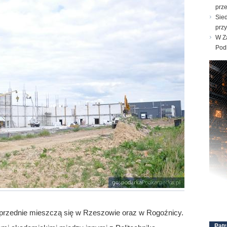
prz
Sie
prz
W Za
Pod
, poprzednie mieszczą się w Rzeszowie oraz w Rogoźnicy.
Patr