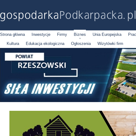
Strona główna
Inwestycje
Firmy
Biznes
Unia Europejska
Pra
Kultura
Edukacja ekologiczna
Ogłoszenia
Wizytówki firm