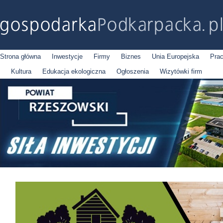
Strona główna
Inwestycje
Firmy
Biznes
Unia Europejska
Pra
Kultura
Edukacja ekologiczna
Ogłoszenia
Wizytówki firm