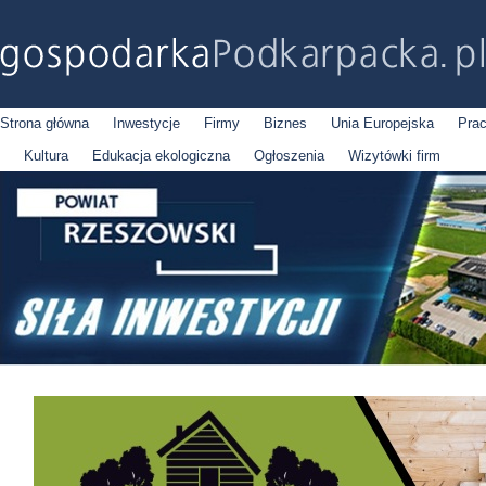
Strona główna
Inwestycje
Firmy
Biznes
Unia Europejska
Pra
Kultura
Edukacja ekologiczna
Ogłoszenia
Wizytówki firm