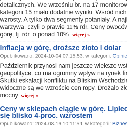
detalicznych. We wrześniu br. na 17 monitor
kategorii 15 miało dodatnie wyniki. Wśród ni
wzrosty. A tylko dwa segmenty potaniały. A naj
warzywa, czyli o prawie 11% rdr. Ceny owocó
górę, tj. rdr. o ponad 10%.
więcej »
Inflacja w górę, droższe złoto i dolar
Opublikowano: 2024-10-04 07:15:53, w kategorii:
Opini
Październik przynosi nam jeszcze większe ws
geopolityce, co ma ogromny wpływ na rynek f
Skutki eskalacji konfliktu na Bliskim Wschodzi
widoczne są we wzroście cen ropy. Drożało złot
mocny.
więcej »
Ceny w sklepach ciągle w górę. Lipiec
się blisko 4-proc. wzrostem
Opublikowano: 2024-08-16 10:11:59, w kategorii:
Bizne