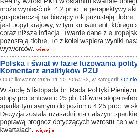
Realny wzrost PKB w ostatnim kwartale ubieg
może wynieść ok. 4,2 proc., a perspektywy ak
gospodarczej na bieżący rok pozostają dobre. 
jest popyt krajowy, w tym konsument, którego
coraz niższa inflacja. Twarde dane z europejs
pozostają dobre. To z kolei wspiera wyniki na
wytwórców.
więcej »
Polska i świat w fazie luzowania polity
Komentarz analityków PZU
Opublikowano: 2025-11-10 20:54:33, w kategorii:
Opinie
W środę 5 listopada br. Rada Polityki Pieniężn
stopy procentowe o 25 pb. Główna stopa refer
spadła tym samym do poziomu 4,25 proc. w ska
Decyzja została uzasadniona dalszym spadkiem
poprawą prognoz dotyczących wzrostu cen w n
kwartałach.
więcej »