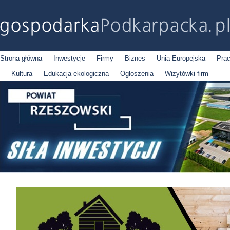
Strona główna
Inwestycje
Firmy
Biznes
Unia Europejska
Pra
Kultura
Edukacja ekologiczna
Ogłoszenia
Wizytówki firm