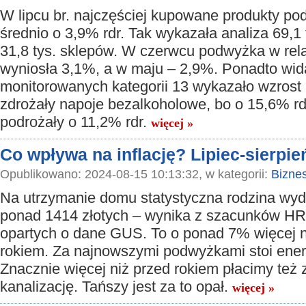
W lipcu br. najczęściej kupowane produkty po
średnio o 3,9% rdr. Tak wykazała analiza 69,1 
31,8 tys. sklepów. W czerwcu podwyżka w rela
wyniosła 3,1%, a w maju – 2,9%. Ponadto wid
monitorowanych kategorii 13 wykazało wzrost 
zdrożały napoje bezalkoholowe, bo o 15,6% r
podrożały o 11,2% rdr.
więcej »
Co wpływa na inflację? Lipiec-sierpień
Opublikowano: 2024-08-15 10:13:32, w kategorii:
Bizne
Na utrzymanie domu statystyczna rodzina wyd
ponad 1414 złotych – wynika z szacunków H
opartych o dane GUS. To o ponad 7% więcej n
rokiem. Za najnowszymi podwyżkami stoi energ
Znacznie więcej niż przed rokiem płacimy też
kanalizację. Tańszy jest za to opał.
więcej »