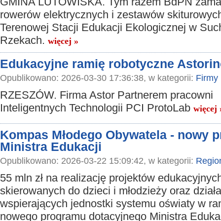
GMINA LUTOWISKA. Tym razem BdPN zamaw
rowerów elektrycznych i zestawów skiturowyc
Terenowej Stacji Edukacji Ekologicznej w Su
Rzekach.
więcej »
Edukacyjne ramię robotyczne Astorin
Opublikowano: 2026-03-30 17:36:38, w kategorii:
Firmy
RZESZÓW. Firma Astor Partnerem pracowni
Inteligentnych Technologii PCI ProtoLab
więcej 
Kompas Młodego Obywatela - nowy p
Ministra Edukacji
Opublikowano: 2026-03-22 15:09:42, w kategorii:
Regio
55 mln zł na realizację projektów edukacyjnyc
skierowanych do dzieci i młodzieży oraz dział
wspierających jednostki systemu oświaty w r
nowego programu dotacyjnego Ministra Eduka