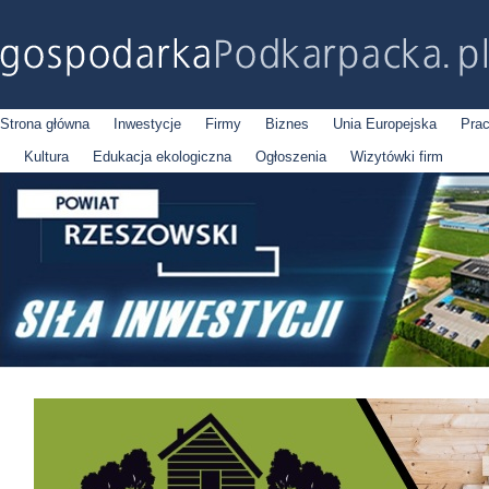
Strona główna
Inwestycje
Firmy
Biznes
Unia Europejska
Pra
Kultura
Edukacja ekologiczna
Ogłoszenia
Wizytówki firm