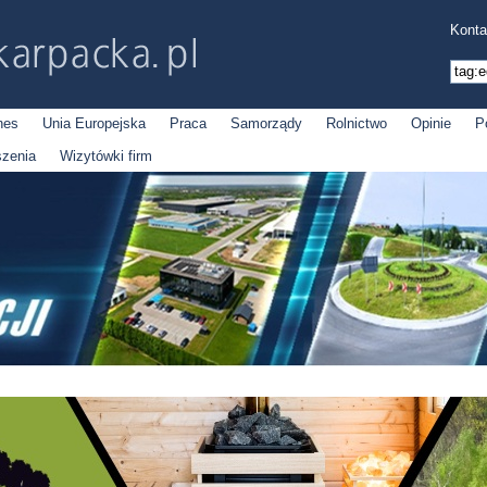
Konta
nes
Unia Europejska
Praca
Samorządy
Rolnictwo
Opinie
P
szenia
Wizytówki firm