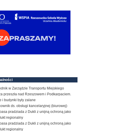
alności
ędnik w Zarządzie Transportu Miejskiego
za przeszła nad Rzeszowem i Podkarpaciem.
e i budynki były zalane
ownik ds. obsługi kancelaryjnej (biurowej)
basa pradziada z Dukli z unijną ochroną jako
ukt regionalny
basa pradziada z Dukli z unijną ochroną jako
ukt regionalny