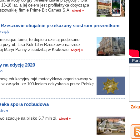
płatne kody do gry „Weekendowe przygody”. Gra
13-18 lat, a jej celem jest profilaktyka dotycząca
eszowskiej firmie Prime Bit Games S.A.
więcej »
 Rzeszowie oficjalnie przekazany siostrom prezentkom
rządy
esiące temu, to dopiero dzisiaj podpisano
u przy ul. Lisa Kuli 13 w Rzeszowie na rzecz
ej Maryi Panny z siedzibą w Krakowie.
więcej »
Part
y na edycję 2020
on
rasę edukacyjny rajd motocyklowy organizowany w
h w związku ze 100-leciem odzyskania przez Polskę
czeka spora rozbudowa
Zaku
tycje
o szacuje na blisko 5,7 mln zł.
więcej »