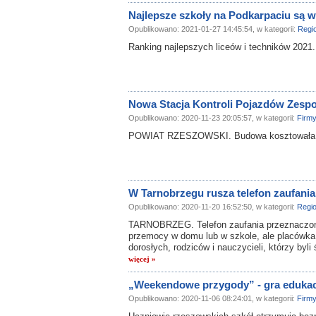
Najlepsze szkoły na Podkarpaciu są 
Opublikowano: 2021-01-27 14:45:54, w kategorii:
Regi
Ranking najlepszych liceów i techników 2021
Nowa Stacja Kontroli Pojazdów Zespo
Opublikowano: 2020-11-23 20:05:57, w kategorii:
Firm
POWIAT RZESZOWSKI. Budowa kosztowała st
W Tarnobrzegu rusza telefon zaufania 
Opublikowano: 2020-11-20 16:52:50, w kategorii:
Regi
TARNOBRZEG. Telefon zaufania przeznaczony 
przemocy w domu lub w szkole, ale placówka
dorosłych, rodziców i nauczycieli, którzy by
więcej »
„Weekendowe przygody” - gra edukac
Opublikowano: 2020-11-06 08:24:01, w kategorii:
Firm