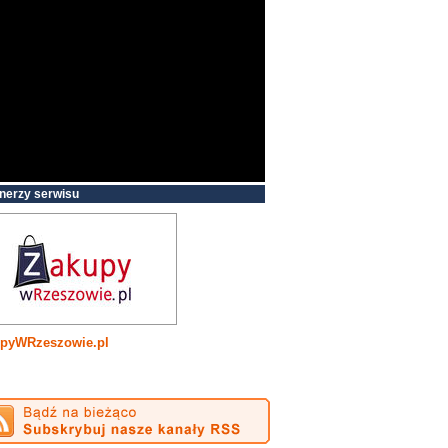
nerzy serwisu
pyWRzeszowie.pl