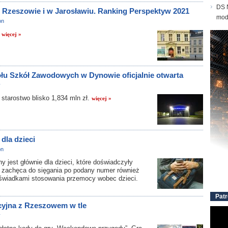
DS N
w Rzeszowie i w Jarosławiu. Ranking Perspektyw 2021
mod
on
.
więcej »
łu Szkół Zawodowych w Dynowie oficjalnie otwarta
y
arostwo blisko 1,834 mln zł.
więcej »
dla dzieci
on
jest głównie dla dzieci, które doświadczyły
 zachęca do sięgania po podany numer również
li świadkami stosowania przemocy wobec dzieci.
Patr
yjna z Rzeszowem w tle
y