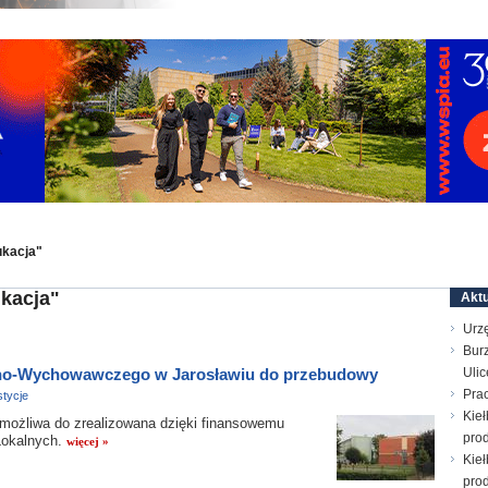
ukacja"
kacja"
Aktu
Urz
Bur
lno-Wychowawczego w Jarosławiu do przebudowy
Ulic
Prac
tycje
Kieł
żliwa do zrealizowana dzięki finansowemu
prod
Lokalnych.
więcej »
Kieł
prod