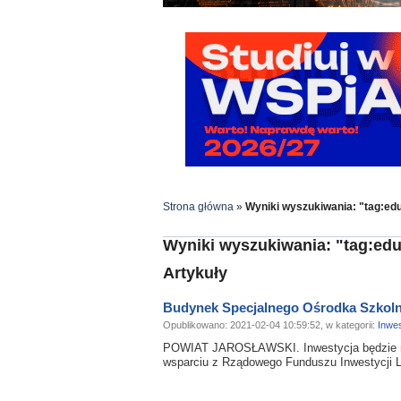
Strona główna
»
Wyniki wyszukiwania: "tag:ed
Wyniki wyszukiwania: "tag:edu
Artykuły
Budynek Specjalnego Ośrodka Szko
Opublikowano: 2021-02-04 10:59:52, w kategorii:
Inwes
POWIAT JAROSŁAWSKI. Inwestycja będzie mo
wsparciu z Rządowego Funduszu Inwestycji 