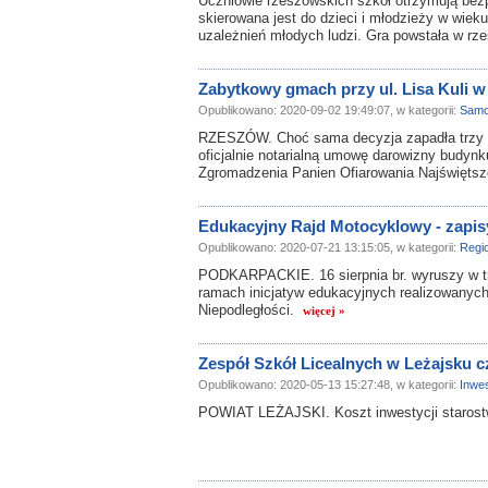
Uczniowie rzeszowskich szkół otrzymują bez
skierowana jest do dzieci i młodzieży w wieku 
uzależnień młodych ludzi. Gra powstała w rz
Zabytkowy gmach przy ul. Lisa Kuli w
Opublikowano: 2020-09-02 19:49:07, w kategorii:
Samo
RZESZÓW. Choć sama decyzja zapadła trzy mi
oficjalnie notarialną umowę darowizny budynk
Zgromadzenia Panien Ofiarowania Najświętsz
Edukacyjny Rajd Motocyklowy - zapis
Opublikowano: 2020-07-21 13:15:05, w kategorii:
Regi
PODKARPACKIE. 16 sierpnia br. wyruszy w t
ramach inicjatyw edukacyjnych realizowanyc
Niepodległości.
więcej »
Zespół Szkół Licealnych w Leżajsku 
Opublikowano: 2020-05-13 15:27:48, w kategorii:
Inwes
POWIAT LEŻAJSKI. Koszt inwestycji starostw