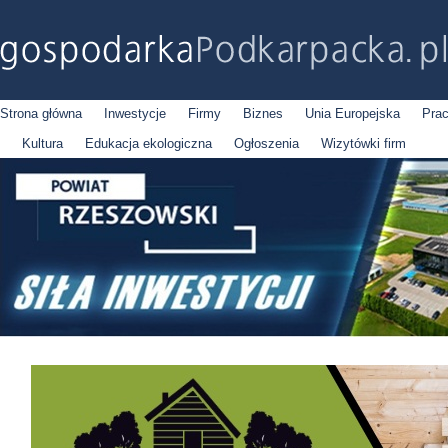
Strona główna
Inwestycje
Firmy
Biznes
Unia Europejska
Pra
Kultura
Edukacja ekologiczna
Ogłoszenia
Wizytówki firm