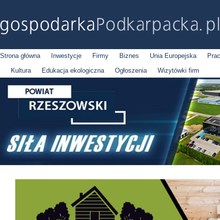
Strona główna
Inwestycje
Firmy
Biznes
Unia Europejska
Pra
Kultura
Edukacja ekologiczna
Ogłoszenia
Wizytówki firm