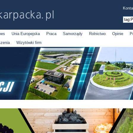
Konta
nes
Unia Europejska
Praca
Samorządy
Rolnictwo
Opinie
P
szenia
Wizytówki firm