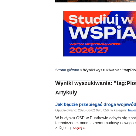
Strona główna
»
Wyniki wyszukiwania: "tag:Pio
Wyniki wyszukiwania: "tag:Pio
Artykuły
Jak będzie przebiegać droga wojewód
Opublikowano: 2026-06-02 09:57:56, w kategorii:
Inwes
W budynku OSP w Pustkowie odbyło się spot
techniczno-ekonomicznemu budowy nowego odc
z Dębicą.
więcej »