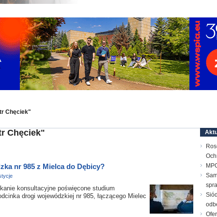
tr Chęciek"
tr Chęciek"
Aktu
Ros
Och
zka nr 985 z Mielca do Dębicy?
MPG
Sam
tycje
spr
kanie konsultacyjne poświęcone studium
Sió
inka drogi wojewódzkiej nr 985, łączącego Mielec
odb
Ofer