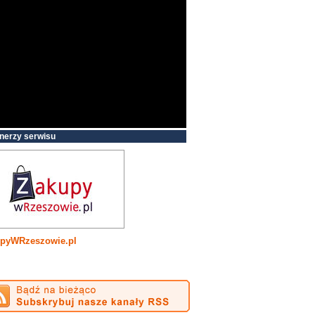
nerzy serwisu
pyWRzeszowie.pl