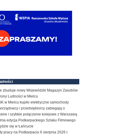
alności
e zbuduje nowy Wojewódzki Magazyn Zasobów
rony Ludności w Mielcu
K w Mielcu kupiło elektryczne samochody
orządowcy i przedsiębiorcy zabiegają o
awne i szybkie połączenie kolejowe z Warszawą
dma edycja Podkarpackiego Szlaku Filmowego
ędzie się w Łańcucie
ty pracy na Podkarpaciu 6 sierpnia 2026 r.