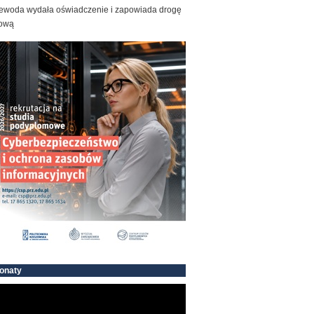
ewoda wydała oświadczenie i zapowiada drogę
ową
onaty