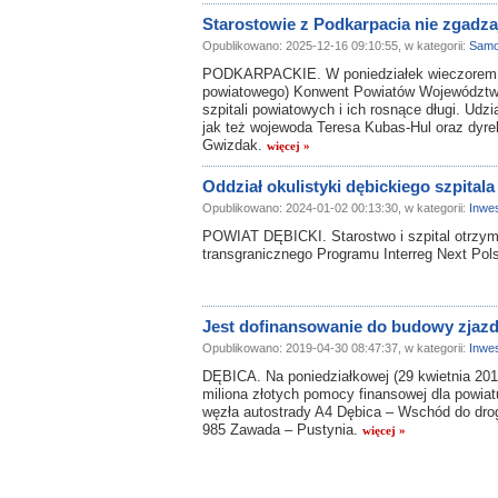
Starostowie z Podkarpacia nie zgadz
Opublikowano: 2025-12-16 09:10:55, w kategorii:
Samo
PODKARPACKIE. W poniedziałek wieczorem od
powiatowego) Konwent Powiatów Województw
szpitali powiatowych i ich rosnące długi. Udzia
jak też wojewoda Teresa Kubas-Hul oraz dyr
Gwizdak.
więcej »
Oddział okulistyki dębickiego szpital
Opublikowano: 2024-01-02 00:13:30, w kategorii:
Inwes
POWIAT DĘBICKI. Starostwo i szpital otrzym
transgranicznego Programu Interreg Next Pol
Jest dofinansowanie do budowy zjaz
Opublikowano: 2019-04-30 08:47:37, w kategorii:
Inwes
DĘBICA. Na poniedziałkowej (29 kwietnia 2019
miliona złotych pomocy finansowej dla powia
węzła autostrady A4 Dębica – Wschód do drogi 
985 Zawada – Pustynia.
więcej »