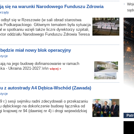
Woj
ają się na warunki Narodowego Funduszu Zdrowia
sąd
rządy
był się w Rzeszowie (w sali obrad starostwa
a Podkarpackiego. Głównym tematem była sytuacja
ł w spotkaniu wzięli także liczni dyrektorzy szpitali,
ektor oddziału Narodowego Funduszu Zdrowia Teresa
a będzie miał nowy blok operacyjny
tycje
ają na jego budowę dofinansowanie w ramach
ska - Ukraina 2021-2027.\n\n
więcej »
du z autostrady A4 Dębica-Wschód (Zawada)
tycje
 r.) sesji sejmiku radni zdecydowali o przekazaniu
tu dębickiego na dokończenie budowy łącznika od
krajowej nr 94 (dawniej nr 4) i drogi wojewódzkiej
Patr