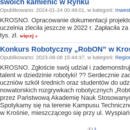
swoich kamienic w Rynku
Opublikowano: 2024-01-24 00:49:01, w kategorii:
Inwest
KROSNO. Opracowanie dokumentacji projekt
uczelnia zleciła jeszcze w 2022 r. Zapłaciła za
tys. zł.
więcej »
Konkurs Robotyczny „RobON” w Kro
Opublikowano: 2023-08-08 15:44:37, w kategorii:
Regio
KROSNO. Zgłoście swój udział i zademonstru
talent w dziedzinie robotyki! ?? Serdecznie z
uczniów szkół średnich oraz studentów do udz
nowatorskich rozgrywkach robotycznych „Ro
przez Państwową Akademię Nauk Stosowanyc
Spotykamy się na terenie Kampusu Technic
w Krośnie, mieszczącego się przy ul. Wyspia
1
|
2