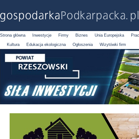
Strona główna
Inwestycje
Firmy
Biznes
Unia Europejska
Pra
Kultura
Edukacja ekologiczna
Ogłoszenia
Wizytówki firm